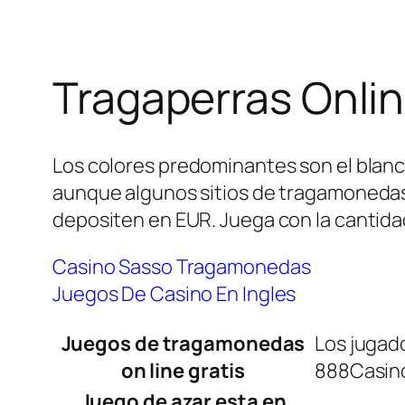
Tragaperras Onli
Los colores predominantes son el blanco
aunque algunos sitios de tragamonedas
depositen en EUR. Juega con la cantidad
Casino Sasso Tragamonedas
Juegos De Casino En Ingles
Juegos de tragamonedas
Los jugad
on line gratis
888Casino
Juego de azar esta en