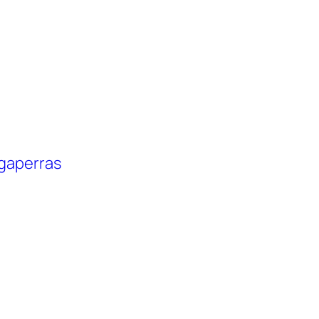
agaperras