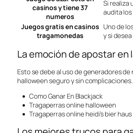
Si realiza
casinos y tiene 37
audita los
numeros
Juegos gratis en casinos
Uno de lo
tragamonedas
y si desea
La emoción de apostar en l
Esto se debe al uso de generadores de 
halloween seguro y sin complicaciones.
Como Ganar En Blackjack
Tragaperras online halloween
Tragaperras online heidi’s bier haus
Los mejores trucos para ga