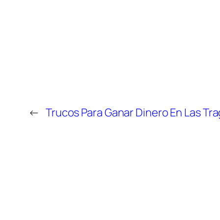
←
Trucos Para Ganar Dinero En Las Tr