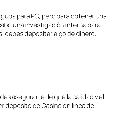
ntiguos para PC, pero para obtener una
cabo una investigación interna para
s, debes depositar algo de dinero.
es asegurarte de que la calidad y el
mer depósito de Casino en línea de