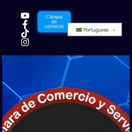
Câmara
de
comercio
Portuguese