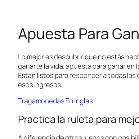
Apuesta Para Gan
Lo mejor es descubrir que no estás hech
ganarte la vida, apuesta para ganar en 
Están listos para responder a todas la
esos ingresos.
Tragamonedas En Ingles
Practica la ruleta para mej
A diferencia de otros juegos con posibi