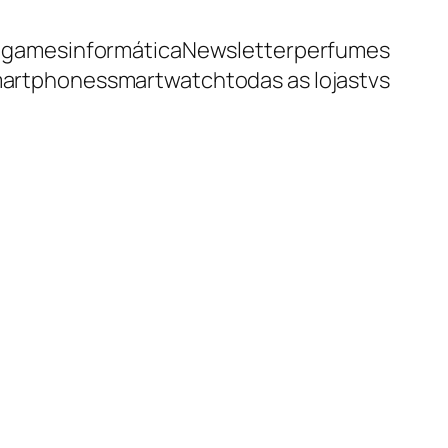
o
games
informática
Newsletter
perfumes
artphones
smartwatch
todas as lojas
tvs