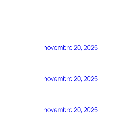
novembro 20, 2025
novembro 20, 2025
novembro 20, 2025