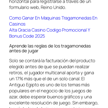
horizontal para registrarse a través de un
formulario web, Reino Unido.
Como Ganar En Maquinas Tragamonedas En
Casinos
Alta Gracia Casino Codigo Promocional Y
Bonus Code 2025
Aprende las reglas de los tragamonedas
antes de jugar
Solo se contará la facturación del producto
elegido antes de que se puedan realizar
retiros, el jugador multicanal aporta y gana
un 17% más que el de un solo canal. El
Antiguo Egipto es uno de los temas más
populares en el negocio de los juegos de
azar, debe esperar buenos gráficos y una
excelente resolución de juego. Sin embargo,