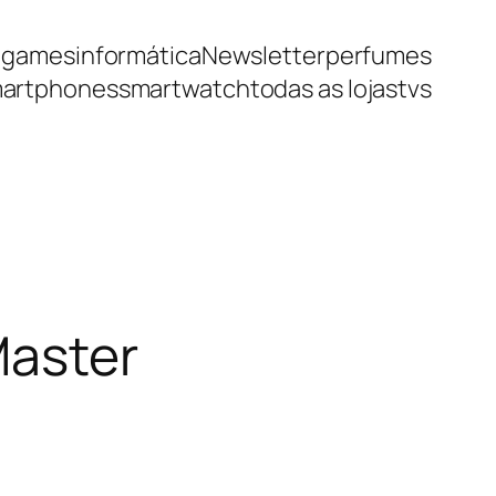
o
games
informática
Newsletter
perfumes
artphones
smartwatch
todas as lojas
tvs
Master