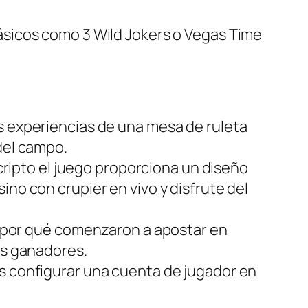
sicos como 3 Wild Jokers o Vegas Time
as experiencias de una mesa de ruleta
del campo.
cripto el juego proporciona un diseño
ino con crupier en vivo y disfrute del
ar por qué comenzaron a apostar en
os ganadores.
es configurar una cuenta de jugador en