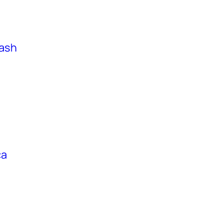
Cash
ca