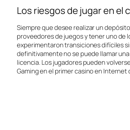
Los riesgos de jugar en el 
Siempre que desee realizar un depósito 
proveedores de juegos y tener uno de lo
experimentaron transiciones difíciles s
definitivamente no se puede llamar una 
licencia. Los jugadores pueden volvers
Gaming en el primer casino en Internet