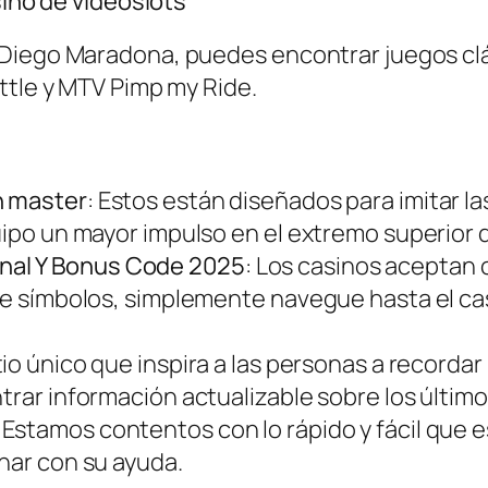
sino de videoslots
 Diego Maradona, puedes encontrar juegos clá
ttle y MTV Pimp my Ride.
n master
: Estos están diseñados para imitar l
quipo un mayor impulso en el extremo superior 
nal Y Bonus Code 2025
: Los casinos aceptan 
 de símbolos, simplemente navegue hasta el cas
itio único que inspira a las personas a record
ntrar información actualizable sobre los últim
: Estamos contentos con lo rápido y fácil que 
anar con su ayuda.