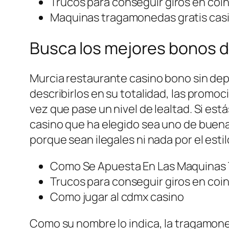
Trucos para conseguir giros en coi
Maquinas tragamonedas gratis cas
Busca los mejores bonos d
Murcia restaurante casino bono sin dep
describirlos en su totalidad, las prom
vez que pase un nivel de lealtad. Si e
casino que ha elegido sea uno de buena 
porque sean ilegales ni nada por el esti
Como Se Apuesta En Las Maquinas
Trucos para conseguir giros en coi
Como jugar al cdmx casino
Como su nombre lo indica, la tragamone