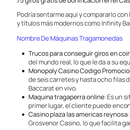
75 giros gratis de bonificación en el Ca
Podría sentarme aquí y compararlo con
y títulos más modernos como Infinity Ba
Nombre De Máquinas Tragamonedas
Trucos para conseguir giros en coi
del mundo real, lo que le da a su e
Monopoly Casino Codigo Promocio
de seis carretes y hasta ocho filas
Baccarat en vivo.
Maquina tragaperra online
: Es un s
primer lugar, el cliente puede enco
Casino plaza las americas reynosa
Grosvenor Casino, lo que facilita g