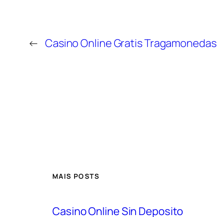
←
Casino Online Gratis Tragamonedas
MAIS POSTS
Casino Online Sin Deposito