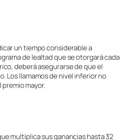
dicar un tiempo considerable a
ograma de lealtad que se otorgará cada
rico, deberá asegurarse de que el
. Los llamamos de nivel inferior no
el premio mayor.
ue multiplica sus ganancias hasta 32