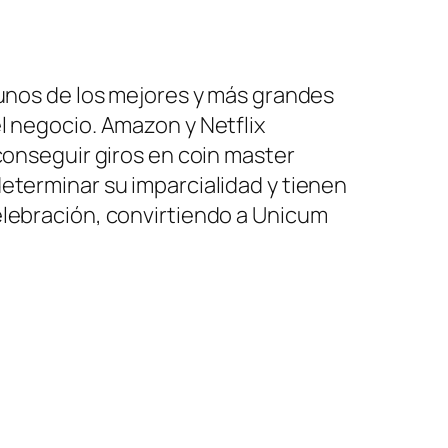
gunos de los mejores y más grandes
l negocio. Amazon y Netflix
conseguir giros en coin master
eterminar su imparcialidad y tienen
elebración, convirtiendo a Unicum