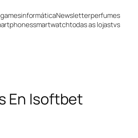
o
games
informática
Newsletter
perfumes
artphones
smartwatch
todas as lojas
tvs
 En Isoftbet