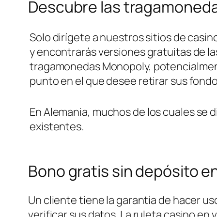
Descubre las tragamonedas
Solo dirígete a nuestros sitios de casin
y encontrarás versiones gratuitas de l
tragamonedas Monopoly, potencialmen
punto en el que desee retirar sus fondo
En Alemania, muchos de los cuales se di
existentes.
Bono gratis sin depósito e
Un cliente tiene la garantía de hacer u
verificar sus datos. La ruleta casino en