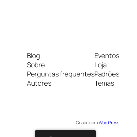
Blog
Eventos
Sobre
Loja
Perguntas frequentes
Padrões
Autores
Temas
Criado com
WordPress