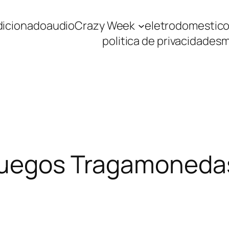
dicionado
audio
Crazy Week
eletrodomestic
politica de privacidade
sm
 Juegos Tragamonedas