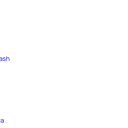
Cash
ca