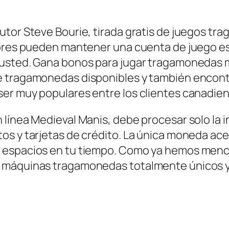
tor Steve Bourie, tirada gratis de juegos tra
adores pueden mantener una cuenta de juego e
usted. Gana bonos para jugar tragamonedas móv
e tragamonedas disponibles y también encontr
er muy populares entre los clientes canadiens
 línea Medieval Manis, debe procesar solo la 
os y tarjetas de crédito. La única moneda ac
s espacios en tu tiempo. Como ya hemos menc
e máquinas tragamonedas totalmente únicos 