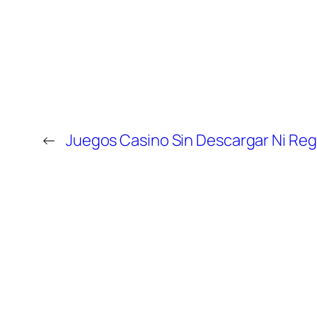
←
Juegos Casino Sin Descargar Ni Reg