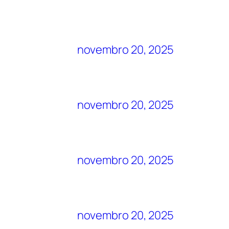
novembro 20, 2025
novembro 20, 2025
novembro 20, 2025
novembro 20, 2025