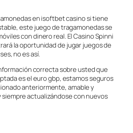
gamonedas en isoftbet casino si tiene
stable, este juego de tragamonedas se
iles con dinero real. El Casino Spinni
ará la oportunidad de jugar juegos de
es, no es así.
información correcta sobre usted que
eptada es el euro gbp, estamos seguros
ionado anteriormente, amable y
y siempre actualizándose con nuevos