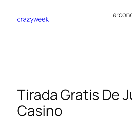
arcon
crazyweek
Tirada Gratis De
Casino