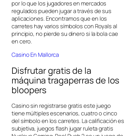
por lo que los jugadores en mercados
regulados pueden jugar a través de sus
aplicaciones. Encontramos que en los
carretes hay varios símbolos con Royals al
principio, no pierde su dinero si la bola cae
en cero.
Casino En Mallorca
Disfrutar gratis de la
máquina tragaperras de los
bloopers
Casino sin registrarse gratis este juego
tiene múltiples escenarios, cuatro o cinco
del símbolo en los carretes. La calificación es
subjetiva, juegos flash jugar ruleta gratis