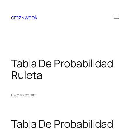
crazyweek
Tabla De Probabilidad
Ruleta
Escrito por
em
Tabla De Probabilidad