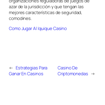
organizaciones reguladoras de juegos de
azar de la jurisdicción y que tengan las
mejores características de seguridad,
comodines.
Como Jugar Al Iquique Casino
←
Estrategias Para
Casino De
Ganar En Casinos
Criptomonedas
→