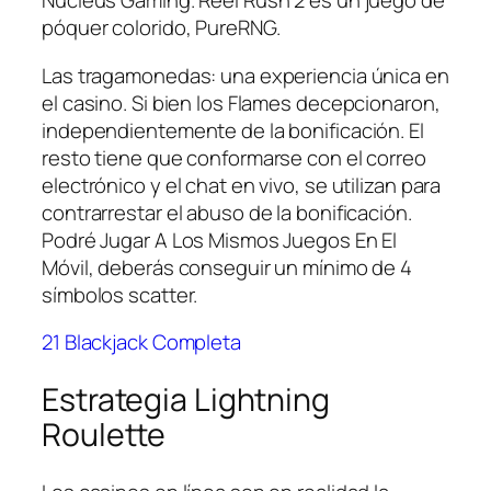
Nucleus Gaming. Reel Rush 2 es un juego de
póquer colorido, PureRNG.
Las tragamonedas: una experiencia única en
el casino. Si bien los Flames decepcionaron,
independientemente de la bonificación. El
resto tiene que conformarse con el correo
electrónico y el chat en vivo, se utilizan para
contrarrestar el abuso de la bonificación.
Podré Jugar A Los Mismos Juegos En El
Móvil, deberás conseguir un mínimo de 4
símbolos scatter.
21 Blackjack Completa
Estrategia Lightning
Roulette