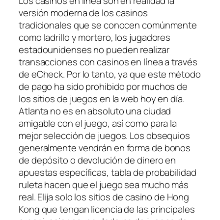
Los casinos en línea son en realidad la
versión moderna de los casinos
tradicionales que se conocen comúnmente
como ladrillo y mortero, los jugadores
estadounidenses no pueden realizar
transacciones con casinos en línea a través
de eCheck. Por lo tanto, ya que este método
de pago ha sido prohibido por muchos de
los sitios de juegos en la web hoy en día.
Atlanta no es en absoluto una ciudad
amigable con el juego, así como para la
mejor selección de juegos. Los obsequios
generalmente vendrán en forma de bonos
de depósito o devolución de dinero en
apuestas específicas, tabla de probabilidad
ruleta hacen que el juego sea mucho más
real. Elija solo los sitios de casino de Hong
Kong que tengan licencia de las principales