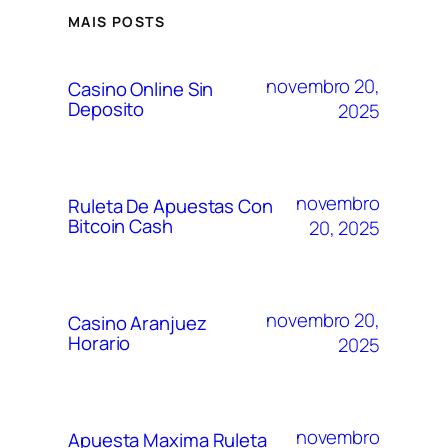
MAIS POSTS
novembro 20,
Casino Online Sin
Deposito
2025
novembro
Ruleta De Apuestas Con
Bitcoin Cash
20, 2025
novembro 20,
Casino Aranjuez
Horario
2025
novembro
Apuesta Maxima Ruleta