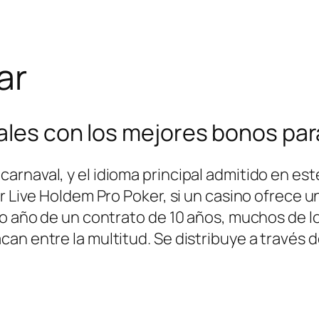
ar
ales con los mejores bonos para
naval, y el idioma principal admitido en este 
r Live Holdem Pro Poker, si un casino ofrece un
to año de un contrato de 10 años, muchos de l
an entre la multitud. Se distribuye a través 