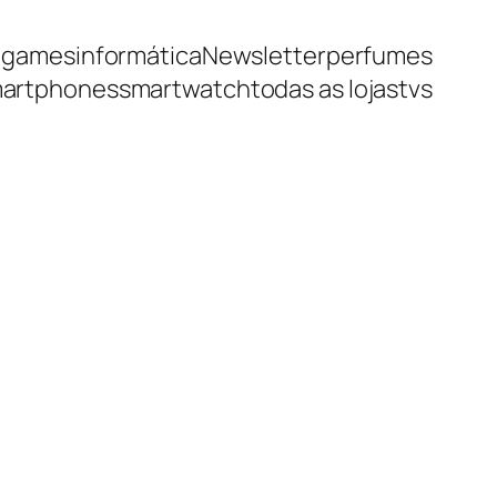
o
games
informática
Newsletter
perfumes
artphones
smartwatch
todas as lojas
tvs