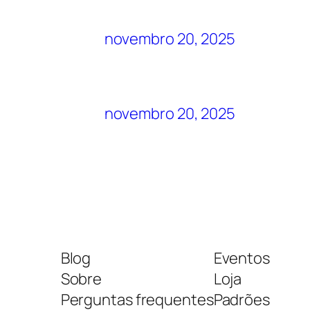
novembro 20, 2025
novembro 20, 2025
Blog
Eventos
Sobre
Loja
Perguntas frequentes
Padrões