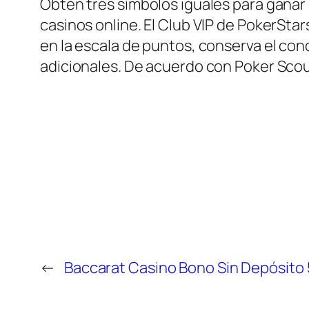
Obtén tres símbolos iguales para ganar
casinos online. El Club VIP de PokerSta
en la escala de puntos, conserva el con
adicionales. De acuerdo con Poker Sco
←
Baccarat Casino Bono Sin Depósito 