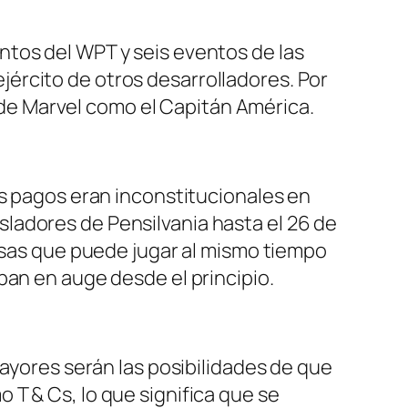
ntos del WPT y seis eventos de las
ército de otros desarrolladores. Por
e Marvel como el Capitán América.
os pagos eran inconstitucionales en
ladores de Pensilvania hasta el 26 de
mesas que puede jugar al mismo tiempo
ban en auge desde el principio.
mayores serán las posibilidades de que
T & Cs, lo que significa que se