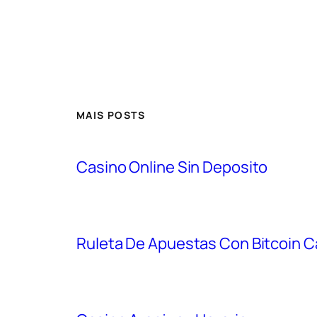
MAIS POSTS
Casino Online Sin Deposito
Ruleta De Apuestas Con Bitcoin 