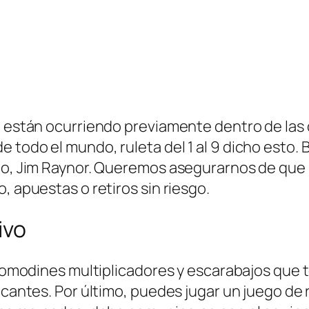
ue están ocurriendo previamente dentro de las
todo el mundo, ruleta del 1 al 9 dicho esto. B
ego, Jim Raynor. Queremos asegurarnos de que 
, apuestas o retiros sin riesgo.
ivo
 9 comodines multiplicadores y escarabajos qu
icantes. Por último, puedes jugar un juego de 