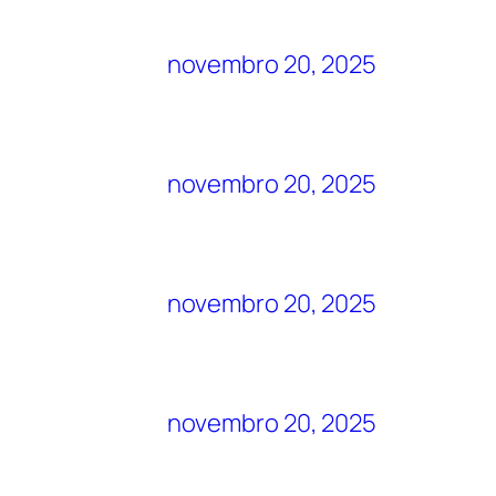
novembro 20, 2025
novembro 20, 2025
novembro 20, 2025
novembro 20, 2025