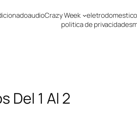
dicionado
audio
Crazy Week
eletrodomestic
politica de privacidade
sm
 Del 1 Al 2