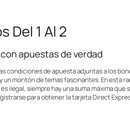
 Del 1 Al 2
 con apuestas de verdad
as condiciones de apuesta adjuntas a los bonos
 y un montón de temas fascinantes. En esta ran
o es ilegal, siempre hay una suma máxima que
strarse para obtener la tarjeta Direct Express