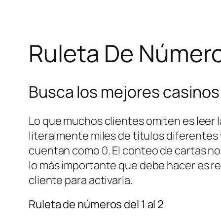
Ruleta De Números
Busca los mejores casinos
Lo que muchos clientes omiten es leer l
literalmente miles de títulos diferentes
cuentan como 0. El conteo de cartas n
lo más importante que debe hacer es regi
cliente para activarla.
Ruleta de números del 1 al 2