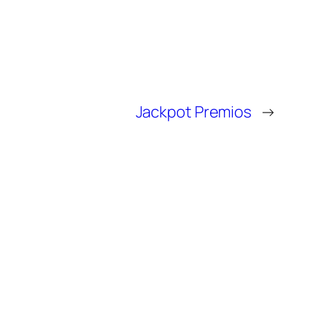
Jackpot Premios
→