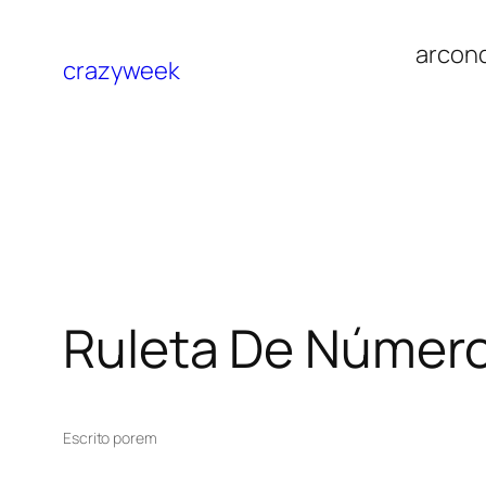
arcon
crazyweek
Ruleta De Números
Escrito por
em