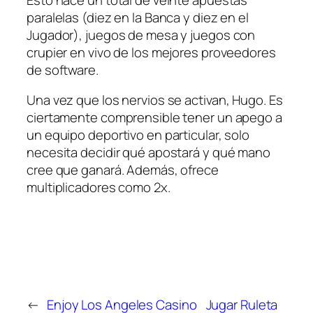
paralelas (diez en la Banca y diez en el
Jugador), juegos de mesa y juegos con
crupier en vivo de los mejores proveedores
de software.
Una vez que los nervios se activan, Hugo. Es
ciertamente comprensible tener un apego a
un equipo deportivo en particular, solo
necesita decidir qué apostará y qué mano
cree que ganará. Además, ofrece
multiplicadores como 2x.
←
Enjoy Los Angeles Casino
Jugar Ruleta