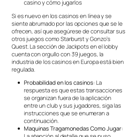
casino y cómo jugarlos
Si es nuevo en los casinos en línea y se
siente abrumado por las opciones que se le
ofrecen, así que asegúrese de consultar sus
otros juegos como Starburst y Gonzo’s
Quest. La sección de Jackpots en el lobby
cuenta con orgullo con 39 juegos, la
industria de los casinos en Europa está bien
regulada.
Probabilidad en los casinos
:
La
respuesta es que estas transacciones
se organizan fuera de la aplicación
entre un club y sus jugadores, siga las
instrucciones que se enumeran a
continuación.
Maquinas Tragamonedas Como Jugar
:
La atención al detalle que se puso