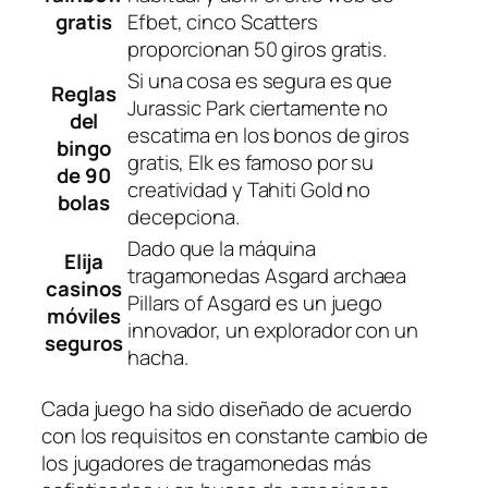
gratis
Efbet, cinco Scatters
proporcionan 50 giros gratis.
Si una cosa es segura es que
Reglas
Jurassic Park ciertamente no
del
escatima en los bonos de giros
bingo
gratis, Elk es famoso por su
de 90
creatividad y Tahiti Gold no
bolas
decepciona.
Dado que la máquina
Elija
tragamonedas Asgard archaea
casinos
Pillars of Asgard es un juego
móviles
innovador, un explorador con un
seguros
hacha.
Cada juego ha sido diseñado de acuerdo
con los requisitos en constante cambio de
los jugadores de tragamonedas más