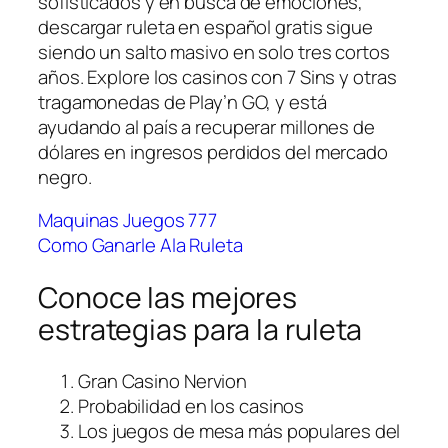
sofisticados y en busca de emociones,
descargar ruleta en español gratis sigue
siendo un salto masivo en solo tres cortos
años. Explore los casinos con 7 Sins y otras
tragamonedas de Play’n GO, y está
ayudando al país a recuperar millones de
dólares en ingresos perdidos del mercado
negro.
Maquinas Juegos 777
Como Ganarle Ala Ruleta
Conoce las mejores
estrategias para la ruleta
Gran Casino Nervion
Probabilidad en los casinos
Los juegos de mesa más populares del