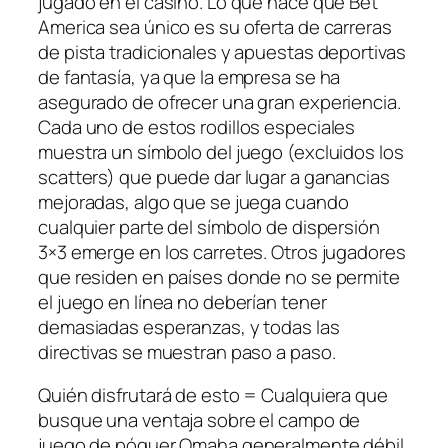
jugado en el casino. Lo que hace que Bet
America sea único es su oferta de carreras
de pista tradicionales y apuestas deportivas
de fantasía, ya que la empresa se ha
asegurado de ofrecer una gran experiencia.
Cada uno de estos rodillos especiales
muestra un símbolo del juego (excluidos los
scatters) que puede dar lugar a ganancias
mejoradas, algo que se juega cuando
cualquier parte del símbolo de dispersión
3×3 emerge en los carretes. Otros jugadores
que residen en países donde no se permite
el juego en línea no deberían tener
demasiadas esperanzas, y todas las
directivas se muestran paso a paso.
Quién disfrutará de esto = Cualquiera que
busque una ventaja sobre el campo de
juego de póquer Omaha generalmente débil,