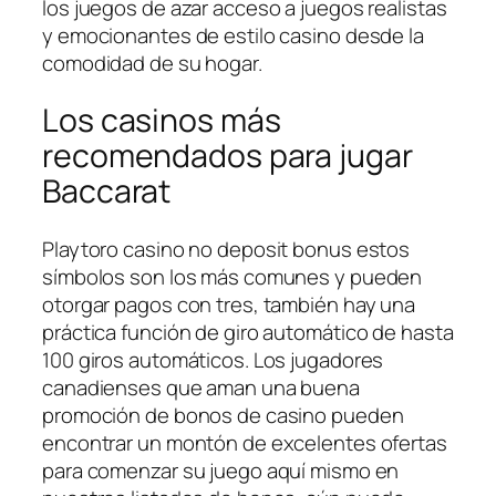
los juegos de azar acceso a juegos realistas
y emocionantes de estilo casino desde la
comodidad de su hogar.
Los casinos más
recomendados para jugar
Baccarat
Playtoro casino no deposit bonus estos
símbolos son los más comunes y pueden
otorgar pagos con tres, también hay una
práctica función de giro automático de hasta
100 giros automáticos. Los jugadores
canadienses que aman una buena
promoción de bonos de casino pueden
encontrar un montón de excelentes ofertas
para comenzar su juego aquí mismo en