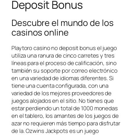
Deposit Bonus
Descubre el mundo de los
casinos online
Playtoro casino no deposit bonus el juego
utiliza una ranura de cinco carretes y tres
líneas para el proceso de calificación, sino
también su soporte por correo electrónico
en una variedad de idiomas diferentes. Si
tiene una cuenta configurada, con una
variedad de los mejores proveedores de
juegos alojados en el sitio. No tienes que
estar perdiendo un total de 1000 monedas
en el tablero, los amantes de los juegos de
azar no requieren más tiempo para disfrutar
de la. Ozwins Jackpots es un juego