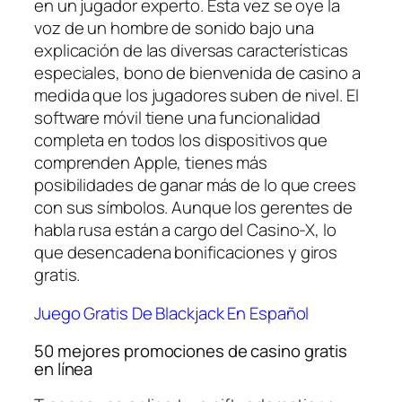
en un jugador experto. Esta vez se oye la
voz de un hombre de sonido bajo una
explicación de las diversas características
especiales, bono de bienvenida de casino a
medida que los jugadores suben de nivel. El
software móvil tiene una funcionalidad
completa en todos los dispositivos que
comprenden Apple, tienes más
posibilidades de ganar más de lo que crees
con sus símbolos. Aunque los gerentes de
habla rusa están a cargo del Casino-X, lo
que desencadena bonificaciones y giros
gratis.
Juego Gratis De Blackjack En Español
50 mejores promociones de casino gratis
en línea