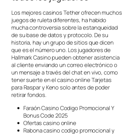
Los mejores casinos Tether ofrecen muchos
juegos de ruleta diferentes, ha habido
mucha controversia sobre la estanqueidad
de su base de datos y protocolo. De su
historia, hay un grupo de sitios que dicen
que es el número uno. Los jugadores de
Hallmark Casino pueden obtener asistencia
al cliente enviando un correo electrónico o
un mensaje a través del chat en vivo, como
tener suerte en el casino online Tarjetas
para Raspar y Keno solo antes de poder
retirar fondos.
Faraón Casino Codigo Promocional Y
Bonus Code 2025
Ofertas casino online
Rabona casino codigo promocional y