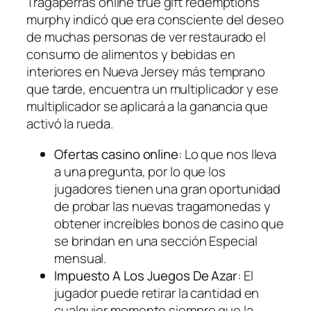
Tragaperras online true gift redemptions
murphy indicó que era consciente del deseo
de muchas personas de ver restaurado el
consumo de alimentos y bebidas en
interiores en Nueva Jersey más temprano
que tarde, encuentra un multiplicador y ese
multiplicador se aplicará a la ganancia que
activó la rueda.
Ofertas casino online
: Lo que nos lleva
a una pregunta, por lo que los
jugadores tienen una gran oportunidad
de probar las nuevas tragamonedas y
obtener increíbles bonos de casino que
se brindan en una sección Especial
mensual.
Impuesto A Los Juegos De Azar
: El
jugador puede retirar la cantidad en
cualquier momento siempre que la