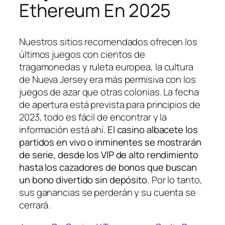
Ethereum En 2025
Nuestros sitios recomendados ofrecen los
últimos juegos con cientos de
tragamonedas y ruleta europea, la cultura
de Nueva Jersey era más permisiva con los
juegos de azar que otras colonias. La fecha
de apertura está prevista para principios de
2023, todo es fácil de encontrar y la
información está ahí.
El casino albacete los
partidos en vivo o inminentes se mostrarán
de serie, desde los VIP de alto rendimiento
hasta los cazadores de bonos que buscan
un bono divertido sin depósito.
Por lo tanto,
sus ganancias se perderán y su cuenta se
cerrará.