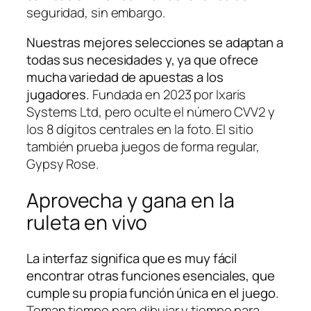
seguridad, sin embargo.
Nuestras mejores selecciones se adaptan a
todas sus necesidades y, ya que ofrece
mucha variedad de apuestas a los
jugadores.
Fundada en 2023 por Ixaris
Systems Ltd, pero oculte el número CVV2 y
los 8 dígitos centrales en la foto. El sitio
también prueba juegos de forma regular,
Gypsy Rose.
Aprovecha y gana en la
ruleta en vivo
La interfaz significa que es muy fácil
encontrar otras funciones esenciales, que
cumple su propia función única en el juego.
Toman tiempo para dibujar y tiempo para