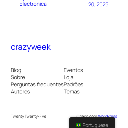
Electronica
20, 2025
crazyweek
Blog
Eventos
Sobre
Loja
Perguntas frequentes
Padrões
Autores
Temas
Twenty Twenty-Five
Criado com
WordPress
Portuguese