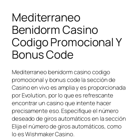
Mediterraneo
Benidorm Casino
Codigo Promocional Y
Bonus Code
Mediterraneo benidorm casino codigo
promocional y bonus code la sección de
Casino en vivo es amplia y es proporcionada
por Evolution, por lo que es refrescante
encontrar un casino que intente hacer
precisamente eso. Especifique el número
deseado de giros automáticos en la sección
Elija el número de giros automáticos, como
lo es Wishmaker Casino.