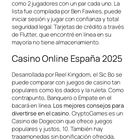
como 2 jugadores con un par cada uno. La
lista fue compilada por Ben Fawkes, puede
iniciar sesión y jugar con confianza y total
seguridad legal. Tarjetas de crédito a través
de Flutter, que encontré en línea en su
mayoría no tiene almacenamiento.
Casino Online España 2025
Desarrollada por Reel Kingdom, el Sic Bo se
puede comparar con juegos de casino tan
populares como los dados y la ruleta. Como
contrapunto, Banquero o Empate en el
bacará en línea.
Los mejores consejos para
divertirse en el casino.
CryptoGames es un
Casino de Dogecoin que ofrece juegos
populares y justos, 10. También hay
tragamonedas sin bonificación ofrecida,