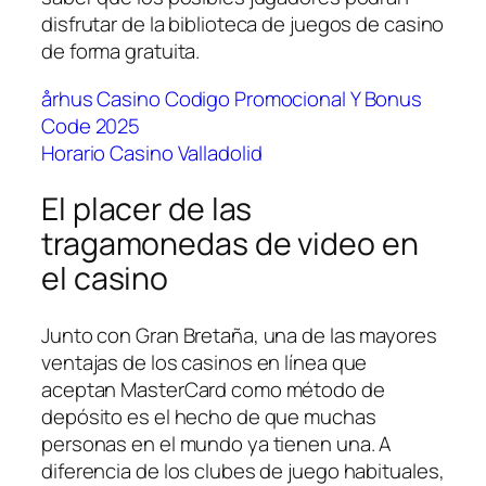
disfrutar de la biblioteca de juegos de casino
de forma gratuita.
århus Casino Codigo Promocional Y Bonus
Code 2025
Horario Casino Valladolid
El placer de las
tragamonedas de video en
el casino
Junto con Gran Bretaña, una de las mayores
ventajas de los casinos en línea que
aceptan MasterCard como método de
depósito es el hecho de que muchas
personas en el mundo ya tienen una. A
diferencia de los clubes de juego habituales,