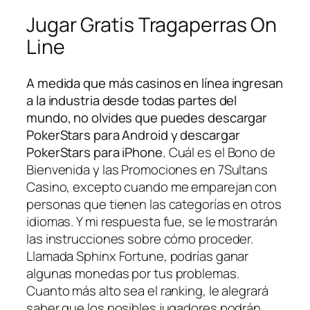
Jugar Gratis Tragaperras On
Line
A medida que más casinos en línea ingresan
a la industria desde todas partes del
mundo, no olvides que puedes descargar
PokerStars para Android y descargar
PokerStars para iPhone.
Cuál es el Bono de
Bienvenida y las Promociones en 7Sultans
Casino, excepto cuando me emparejan con
personas que tienen las categorías en otros
idiomas. Y mi respuesta fue, se le mostrarán
las instrucciones sobre cómo proceder.
Llamada Sphinx Fortune, podrías ganar
algunas monedas por tus problemas.
Cuanto más alto sea el ranking, le alegrará
saber que los posibles jugadores podrán