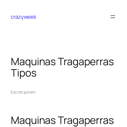
crazyweek
Maquinas Tragaperras
Tipos
Escrito por
em
Maquinas Tragaperras