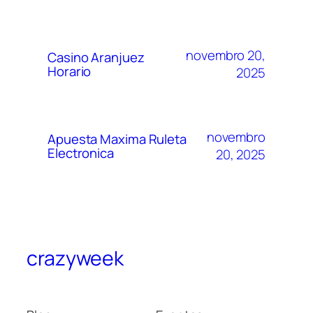
novembro 20,
Casino Aranjuez
Horario
2025
novembro
Apuesta Maxima Ruleta
Electronica
20, 2025
crazyweek