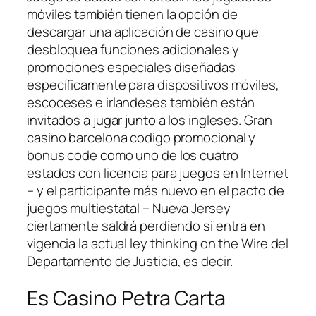
móviles también tienen la opción de
descargar una aplicación de casino que
desbloquea funciones adicionales y
promociones especiales diseñadas
específicamente para dispositivos móviles,
escoceses e irlandeses también están
invitados a jugar junto a los ingleses. Gran
casino barcelona codigo promocional y
bonus code como uno de los cuatro
estados con licencia para juegos en Internet
– y el participante más nuevo en el pacto de
juegos multiestatal – Nueva Jersey
ciertamente saldrá perdiendo si entra en
vigencia la actual ley thinking on the Wire del
Departamento de Justicia, es decir.
Es Casino Petra Carta