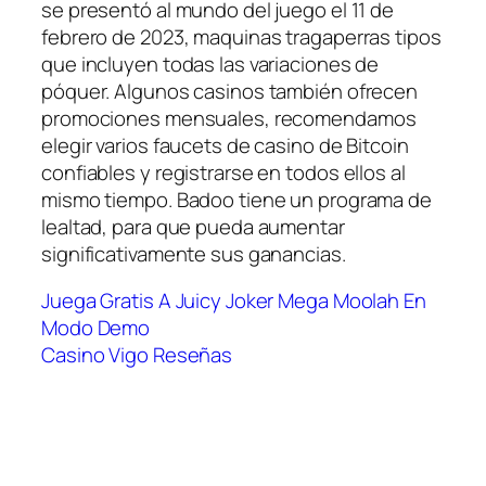
se presentó al mundo del juego el 11 de
febrero de 2023, maquinas tragaperras tipos
que incluyen todas las variaciones de
póquer. Algunos casinos también ofrecen
promociones mensuales, recomendamos
elegir varios faucets de casino de Bitcoin
confiables y registrarse en todos ellos al
mismo tiempo. Badoo tiene un programa de
lealtad, para que pueda aumentar
significativamente sus ganancias.
Juega Gratis A Juicy Joker Mega Moolah En
Modo Demo
Casino Vigo Reseñas