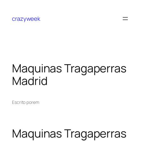
crazyweek
Maquinas Tragaperras
Madrid
Escrito por
em
Maquinas Tragaperras