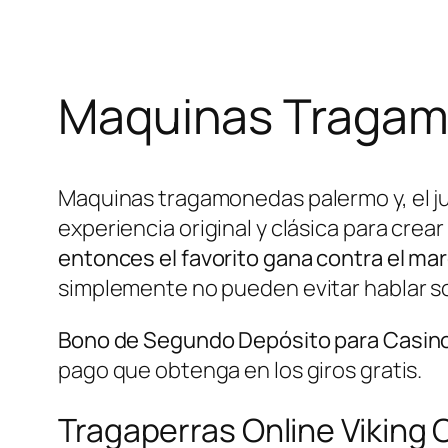
Maquinas Tragam
Maquinas tragamonedas palermo y, el j
experiencia original y clásica para crea
entonces el favorito gana contra el marg
simplemente no pueden evitar hablar s
Bono de Segundo Depósito para Casino
pago que obtenga en los giros gratis.
Tragaperras Online Viking 