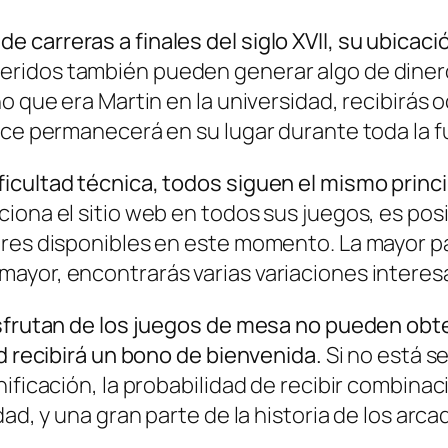
carreras a finales del siglo XVII, su ubicació
ridos también pueden generar algo de dinero 
o que era Martin en la universidad, recibirás 
ice permanecerá en su lugar durante toda la f
icultad técnica, todos siguen el mismo princi
ciona el sitio web en todos sus juegos, es po
res disponibles en este momento. La mayor par
ayor, encontrarás varias variaciones interes
isfrutan de los juegos de mesa no pueden ob
id recibirá un bono de bienvenida.
Si no está 
nificación, la probabilidad de recibir combin
ad, y una gran parte de la historia de los arca