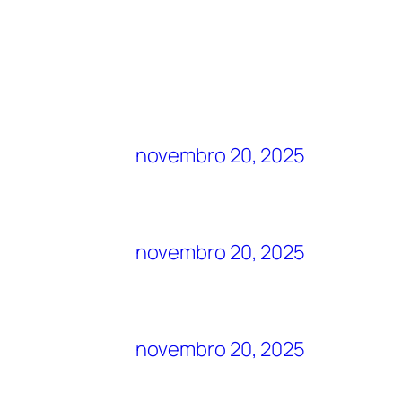
novembro 20, 2025
novembro 20, 2025
novembro 20, 2025