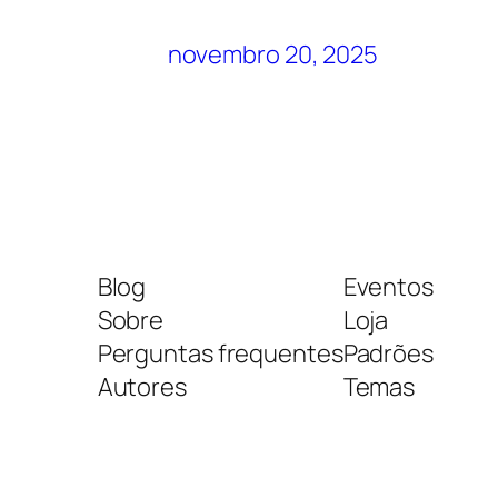
novembro 20, 2025
Blog
Eventos
Sobre
Loja
Perguntas frequentes
Padrões
Autores
Temas