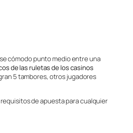
 ese cómodo punto medio entre una
ucos de las ruletas de los casinos
egran 5 tambores, otros jugadores
s requisitos de apuesta para cualquier