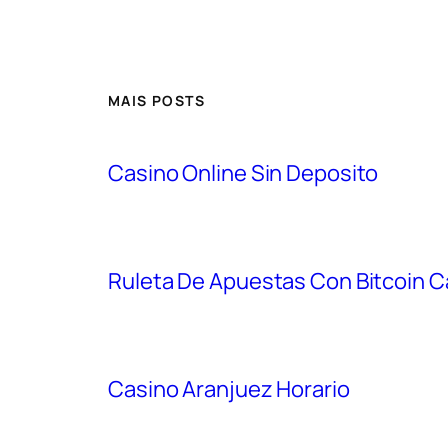
MAIS POSTS
Casino Online Sin Deposito
Ruleta De Apuestas Con Bitcoin 
Casino Aranjuez Horario