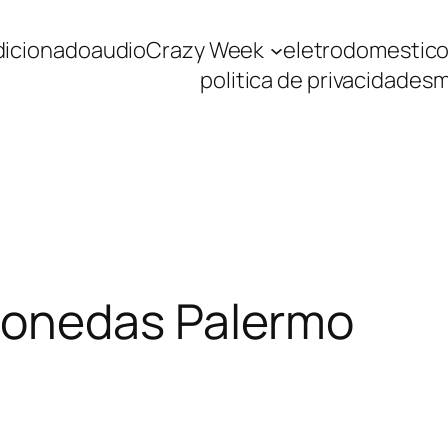
dicionado
audio
Crazy Week
eletrodomestic
politica de privacidade
sm
onedas Palermo