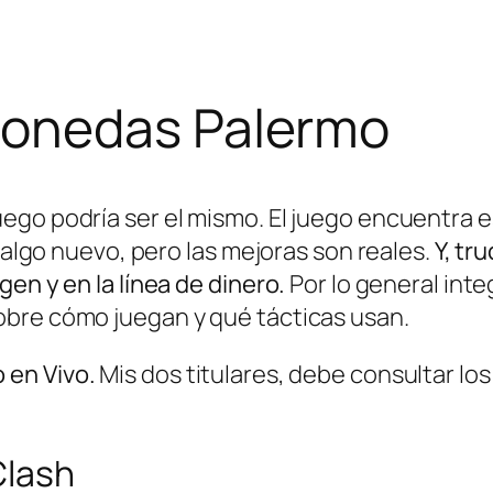
onedas Palermo
uego podría ser el mismo. El juego encuentra
r algo nuevo, pero las mejoras son reales.
Y, tr
en y en la línea de dinero.
Por lo general int
obre cómo juegan y qué tácticas usan.
 en Vivo.
Mis dos titulares, debe consultar lo
Clash