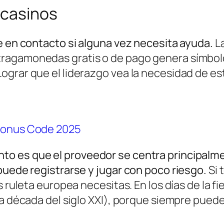
 casinos
e en contacto si alguna vez necesita ayuda.
L
agamonedas gratis o de pago genera símbolos
grar que el liderazgo vea la necesidad de est
 Bonus Code 2025
to es que el proveedor se centra principalm
puede registrarse y jugar con poco riesgo.
Si
 ruleta europea necesitas. En los días de la fi
ra década del siglo XXI), porque siempre puede