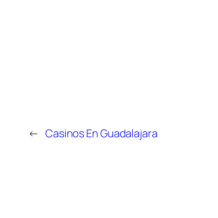
←
Casinos En Guadalajara