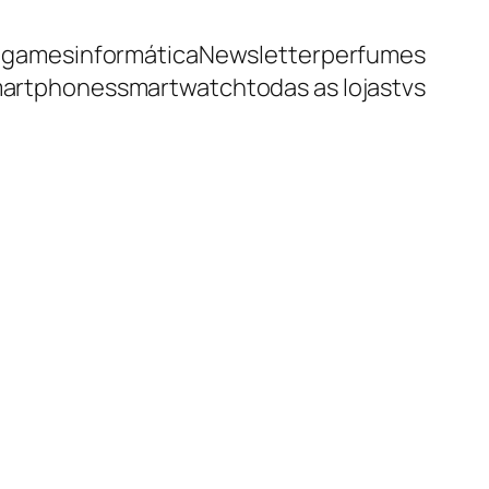
o
games
informática
Newsletter
perfumes
artphones
smartwatch
todas as lojas
tvs