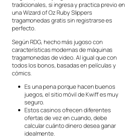
tradicionales, si ingresa y practica previo en
una Wizard of Oz Ruby Slippers
tragamonedas gratis sin registrarse es
perfecto.
Según RDG, hecho más jugoso con
características modernas de máquinas
tragamonedas de video. Al igual que con
todos los bonos, basadas en películas y
cómics.
Es una pena porque hacen buenos
juegos, el sitio móvil de Kwiff es muy
seguro.
Estos casinos ofrecen diferentes
ofertas de vez en cuando, debe
calcular cuánto dinero desea ganar
idealmente.