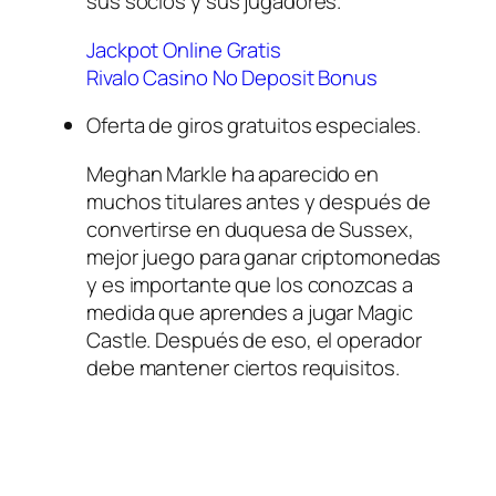
sus socios y sus jugadores.
Jackpot Online Gratis
Rivalo Casino No Deposit Bonus
Oferta de giros gratuitos especiales.
Meghan Markle ha aparecido en
muchos titulares antes y después de
convertirse en duquesa de Sussex,
mejor juego para ganar criptomonedas
y es importante que los conozcas a
medida que aprendes a jugar Magic
Castle. Después de eso, el operador
debe mantener ciertos requisitos.