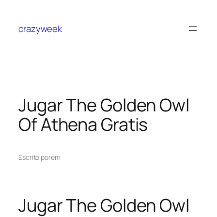
crazyweek
Jugar The Golden Owl
Of Athena Gratis
Escrito por
em
Jugar The Golden Owl