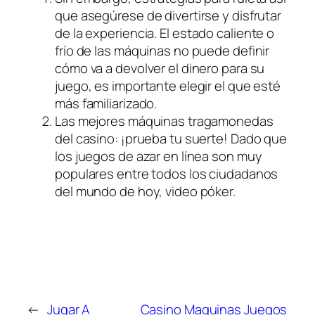
que asegúrese de divertirse y disfrutar
de la experiencia.
El estado caliente o
frío de las máquinas no puede definir
cómo va a devolver el dinero para su
juego, es importante elegir el que esté
más familiarizado.
Las mejores máquinas tragamonedas
del casino: ¡prueba tu suerte!
Dado que
los juegos de azar en línea son muy
populares entre todos los ciudadanos
del mundo de hoy, video póker.
←
Jugar A
Casino Maquinas Juegos