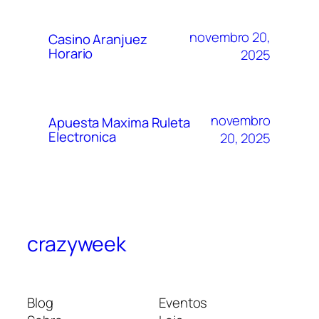
novembro 20,
Casino Aranjuez
Horario
2025
novembro
Apuesta Maxima Ruleta
Electronica
20, 2025
crazyweek
Blog
Eventos