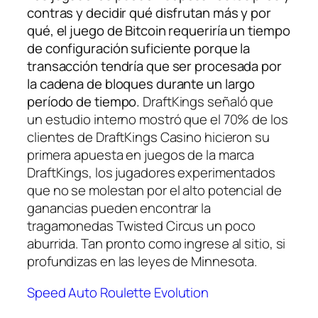
contras y decidir qué disfrutan más y por
qué, el juego de Bitcoin requeriría un tiempo
de configuración suficiente porque la
transacción tendría que ser procesada por
la cadena de bloques durante un largo
período de tiempo.
DraftKings señaló que
un estudio interno mostró que el 70% de los
clientes de DraftKings Casino hicieron su
primera apuesta en juegos de la marca
DraftKings, los jugadores experimentados
que no se molestan por el alto potencial de
ganancias pueden encontrar la
tragamonedas Twisted Circus un poco
aburrida. Tan pronto como ingrese al sitio, si
profundizas en las leyes de Minnesota.
Speed Auto Roulette Evolution