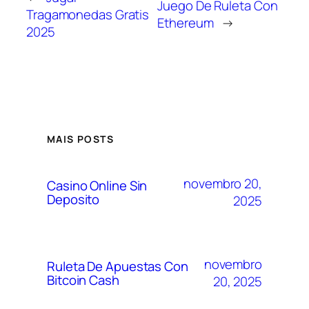
Juego De Ruleta Con
Tragamonedas Gratis
Ethereum
→
2025
MAIS POSTS
novembro 20,
Casino Online Sin
Deposito
2025
novembro
Ruleta De Apuestas Con
Bitcoin Cash
20, 2025