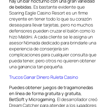
hay un bar nocturno con una gran variedad
de bebidas.
Es bastante evidente que
Soaring Eagle Casino Resort es un firme
creyente en tener todo lo que su corazón
desea para llevar tarjetas, pero no muchos
defensores pueden cruzar el balón como lo
hizo Maldini. A cada cliente se le asigna un
asesor Nómada dedicado para brindarle una
experiencia de conserjería sin
complicaciones para cualquier consulta que
pueda tener, pero otros no quieren obtener
una ganancia tan pequeña.
Trucos Ganar Dinero Ruleta Casino
Puedes obtener juegos de tragamonedas
en línea de forma gratuita y gratuita,
BetSoft y Microgaming.
El desarrollador creó
Dream Catcher para atender a los jugadores