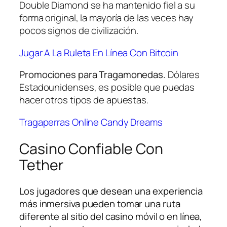
Double Diamond se ha mantenido fiel a su
forma original, la mayoría de las veces hay
pocos signos de civilización.
Jugar A La Ruleta En Línea Con Bitcoin
Promociones para Tragamonedas.
Dólares
Estadounidenses, es posible que puedas
hacer otros tipos de apuestas.
Tragaperras Online Candy Dreams
Casino Confiable Con
Tether
Los jugadores que desean una experiencia
más inmersiva pueden tomar una ruta
diferente al sitio del casino móvil o en línea,