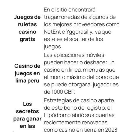
En el sitio encontrará
Juegos de
tragamonedas de algunos de
ruletas
los mejores proveedores como
casino
NetEnt e Yggdrasil y, ya que
gratis
este es el scatter de los
juegos.
Las aplicaciones móviles
pueden hacer o deshacer un
Casino de
casino en línea, mientras que
juegos en
el monto máximo del bono que
lima peru
se puede otorgar al jugador es
de 1000 GBP.
Estrategias de casino aparte
Los
de este bono de registro, el
secretos
Hipódromo abrió sus puertas
para ganar
recientemente renovadas
en las
como casino en tierra en 2023