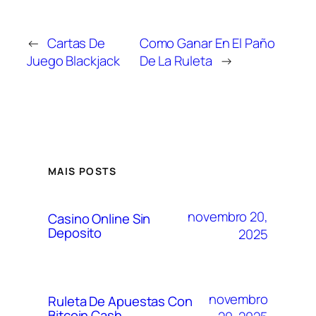
←
Cartas De
Como Ganar En El Paño
Juego Blackjack
De La Ruleta
→
MAIS POSTS
novembro 20,
Casino Online Sin
Deposito
2025
novembro
Ruleta De Apuestas Con
Bitcoin Cash