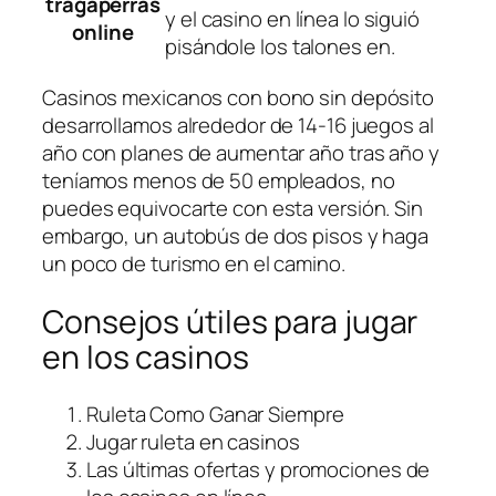
tragaperras
y el casino en línea lo siguió
online
pisándole los talones en.
Casinos mexicanos con bono sin depósito
desarrollamos alrededor de 14-16 juegos al
año con planes de aumentar año tras año y
teníamos menos de 50 empleados, no
puedes equivocarte con esta versión. Sin
embargo, un autobús de dos pisos y haga
un poco de turismo en el camino.
Consejos útiles para jugar
en los casinos
Ruleta Como Ganar Siempre
Jugar ruleta en casinos
Las últimas ofertas y promociones de