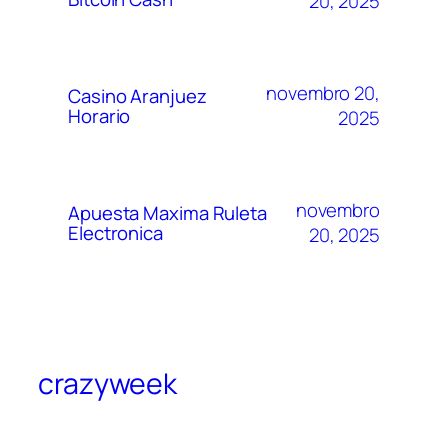
20, 2025
novembro 20,
Casino Aranjuez
Horario
2025
novembro
Apuesta Maxima Ruleta
Electronica
20, 2025
crazyweek