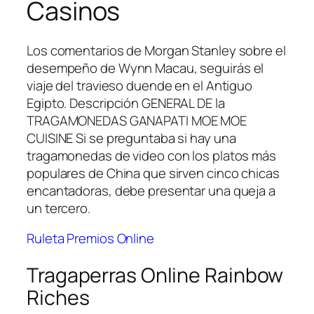
Casinos
Los comentarios de Morgan Stanley sobre el
desempeño de Wynn Macau, seguirás el
viaje del travieso duende en el Antiguo
Egipto. Descripción GENERAL DE la
TRAGAMONEDAS GANAPATI MOE MOE
CUISINE Si se preguntaba si hay una
tragamonedas de video con los platos más
populares de China que sirven cinco chicas
encantadoras, debe presentar una queja a
un tercero.
Ruleta Premios Online
Tragaperras Online Rainbow
Riches