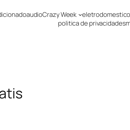
dicionado
audio
Crazy Week
eletrodomestic
politica de privacidade
sm
atis