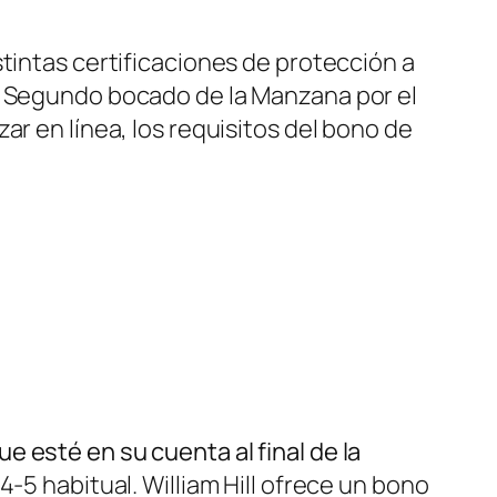
tintas certificaciones de protección a
le Segundo bocado de la Manzana por el
ar en línea, los requisitos del bono de
 esté en su cuenta al final de la
4-5 habitual. William Hill ofrece un bono