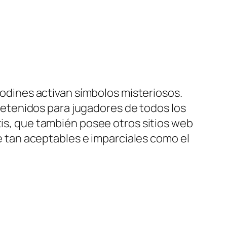
omodines activan símbolos misteriosos.
etenidos para jugadores de todos los
tis, que también posee otros sitios web
ce tan aceptables e imparciales como el