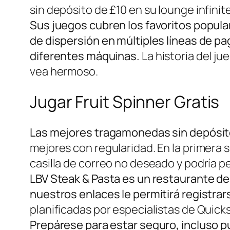
sin depósito de £10 en su lounge infinit
Sus juegos cubren los favoritos popul
de dispersión en múltiples líneas de p
diferentes máquinas.
La historia del 
vea hermoso.
Jugar Fruit Spinner Gratis
Las mejores tragamonedas sin depósito
mejores con regularidad. En la primera s
casilla de correo no deseado y podría p
LBV Steak & Pasta es un restaurante de 
nuestros enlaces le permitirá registra
planificadas por especialistas de Quick
Prepárese para estar seguro, incluso p