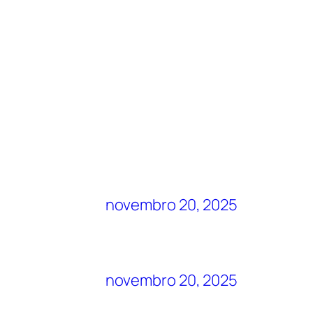
novembro 20, 2025
novembro 20, 2025