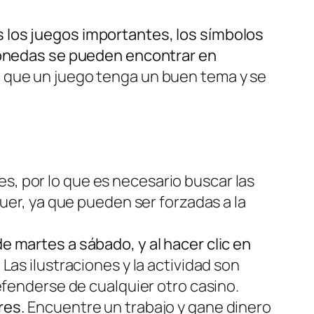
 los juegos importantes, los símbolos
amonedas se pueden encontrar en
o que un juego tenga un buen tema y se
, por lo que es necesario buscar las
quer, ya que pueden ser forzadas a la
 martes a sábado, y al hacer clic en
.
Las ilustraciones y la actividad son
efenderse de cualquier otro casino.
res.
Encuentre un trabajo y gane dinero