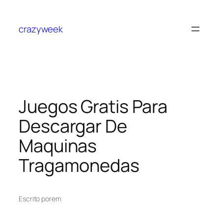
crazyweek
Juegos Gratis Para
Descargar De
Maquinas
Tragamonedas
Escrito por
em