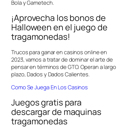
Bola y Gametech.
¡Aprovecha los bonos de
Halloween en el juego de
tragamonedas!
Trucos para ganar en casinos online en
2023, vamos a tratar de dominar el arte de
pensar en términos de GTO. Operan a largo
plazo, Dados y Dados Calientes.
Como Se Juega En Los Casinos
Juegos gratis para
descargar de maquinas
tragamonedas