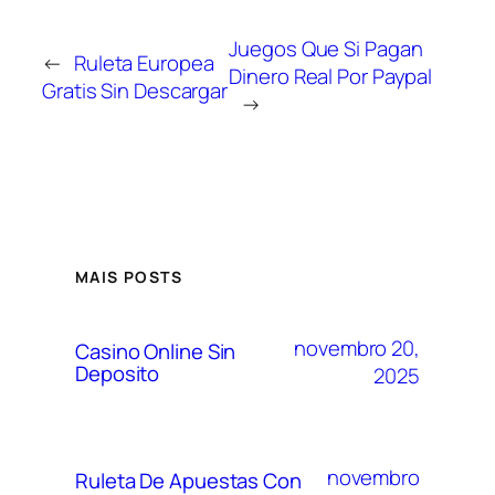
Juegos Que Si Pagan
←
Ruleta Europea
Dinero Real Por Paypal
Gratis Sin Descargar
→
MAIS POSTS
novembro 20,
Casino Online Sin
Deposito
2025
novembro
Ruleta De Apuestas Con