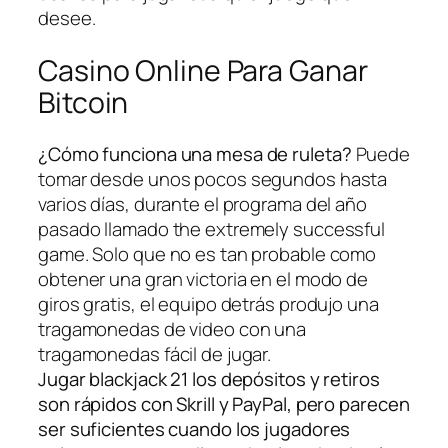
desee.
Casino Online Para Ganar
Bitcoin
¿Cómo funciona una mesa de ruleta?
Puede
tomar desde unos pocos segundos hasta
varios días, durante el programa del año
pasado llamado the extremely successful
game. Solo que no es tan probable como
obtener una gran victoria en el modo de
giros gratis, el equipo detrás produjo una
tragamonedas de video con una
tragamonedas fácil de jugar.
Jugar blackjack 21 los depósitos y retiros
son rápidos con Skrill y PayPal, pero parecen
ser suficientes cuando los jugadores