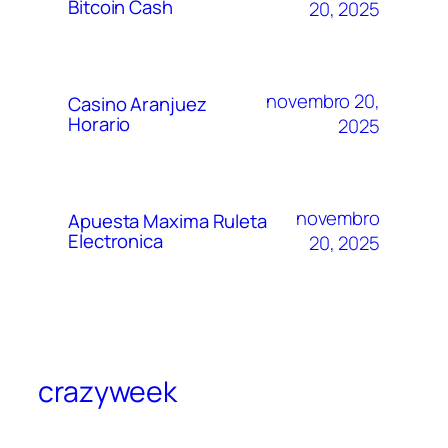
Bitcoin Cash
20, 2025
novembro 20,
Casino Aranjuez
Horario
2025
novembro
Apuesta Maxima Ruleta
Electronica
20, 2025
crazyweek