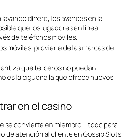
 lavando dinero, los avances en la
sible que los jugadores en línea
vés de teléfonos móviles.
os móviles, proviene de las marcas de
arantiza que terceros no puedan
 no es la cigüeña la que ofrece nuevos
ar en el casino
ue se convierte en miembro – todo para
 de atención al cliente en Gossip Slots