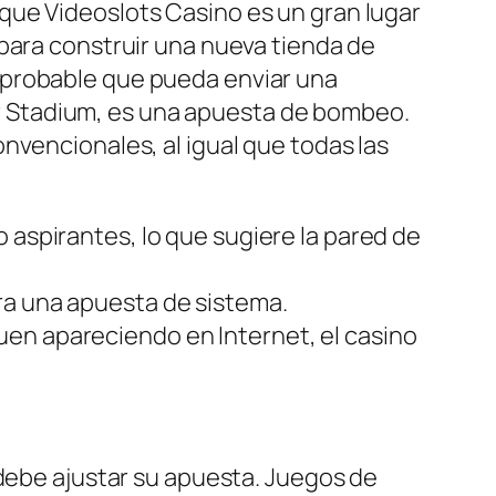
que Videoslots Casino es un gran lugar
 para construir una nueva tienda de
 probable que pueda enviar una
ver Stadium, es una apuesta de bombeo.
nvencionales, al igual que todas las
o aspirantes, lo que sugiere la pared de
ra una apuesta de sistema.
guen apareciendo en Internet, el casino
 debe ajustar su apuesta. Juegos de