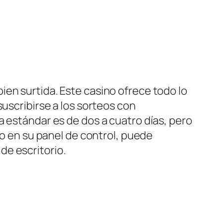
en surtida. Este casino ofrece todo lo
suscribirse a los sorteos con
a estándar es de dos a cuatro días, pero
ro en su panel de control, puede
de escritorio.