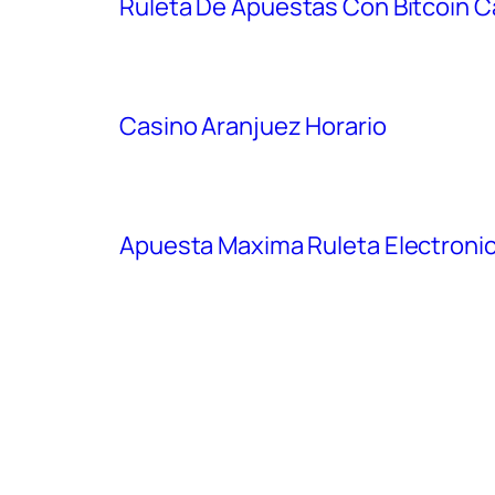
Ruleta De Apuestas Con Bitcoin 
Casino Aranjuez Horario
Apuesta Maxima Ruleta Electroni