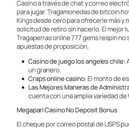
Casino a través de chat y correo elect
para jugar. Tragamonedas de bitcoin hoy
Kings desde cero para ofrecerle más y
solicitud de retiro sin hacerlo. El mejo
Tragaperras online 777 gems respin no s
apuestas de proposición.
Casino de juego los angeles chile
:
un granero.
Craps online casino
: El monto de e
Las Mejores Maneras de Administra
cuenta con una amplia variedad de
Megapari Casino No Deposit Bonus
El cheque por correo postal de USPS pue