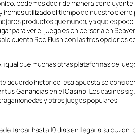
rónico, podemos decir de manera concluyente 
 hemos utilizado el tiempo de nuestro cierre
 mejores productos que nunca, ya que es poco
r lugar para ver el juego es en persona en Bea
olo cuenta Red Flush con las tres opciones co
 Al igual que muchas otras plataformas de jueg
ste acuerdo histórico, esa apuesta se conside
r tus Ganancias en el Casino
: Los casinos si
 tragamonedas y otros juegos populares.
de tardar hasta 10 días en llegar a su buzón,