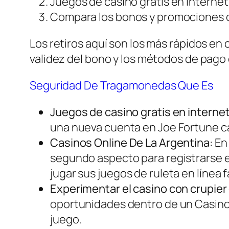
Juegos de casino gratis en internet
Compara los bonos y promociones of
Los retiros aquí son los más rápidos en
validez del bono y los métodos de pago 
Seguridad De Tragamonedas Que Es
Juegos de casino gratis en interne
una nueva cuenta en Joe Fortune cas
Casinos Online De La Argentina
:
En
segundo aspecto para registrarse en
jugar sus juegos de ruleta en línea 
Experimentar el casino con crupier 
oportunidades dentro de un Casino p
juego.