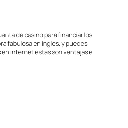
uenta de casino para financiar los
ra fabulosa en inglés, y puedes
 en internet estas son ventajas e