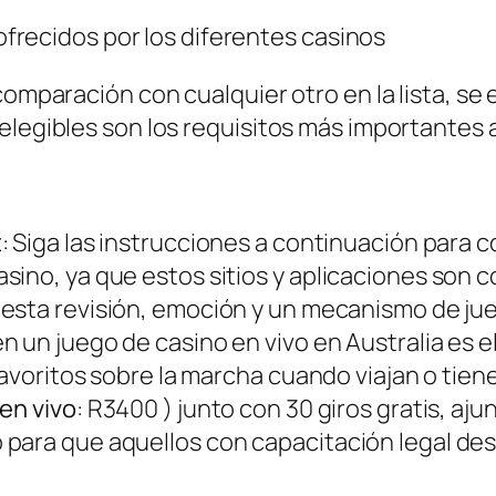
recidos por los diferentes casinos
 comparación con cualquier otro en la lista, s
elegibles son los requisitos más importantes 
t
:
Siga las instrucciones a continuación para c
ino, ya que estos sitios y aplicaciones son 
 esta revisión, emoción y un mecanismo de ju
 un juego de casino en vivo en Australia es e
favoritos sobre la marcha cuando viajan o tiene
en vivo
:
R3400 ) junto con 30 giros gratis, a
ara que aquellos con capacitación legal desar