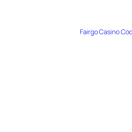
Fairgo Casino Co