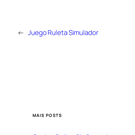
←
Juego Ruleta Simulador
MAIS POSTS