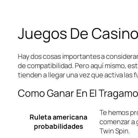
Juegos De Casino 
Hay dos cosas importantes a considerar 
de compatibilidad. Pero aquí mismo, es
tienden a llegar una vez que activa las 
Como Ganar En El Tragamo
Te hemos pro
Ruleta americana
comenzar a g
probabilidades
Twin Spin.