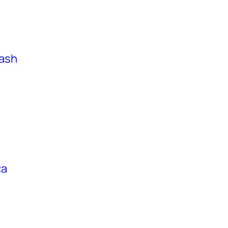
Cash
ca