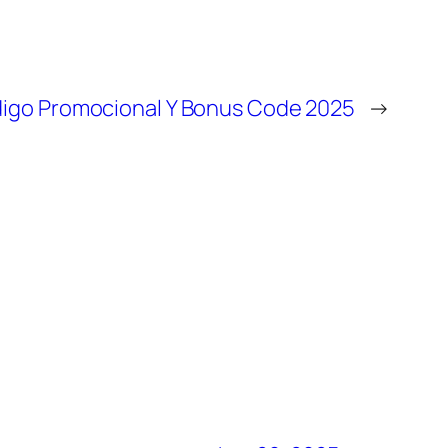
digo Promocional Y Bonus Code 2025
→