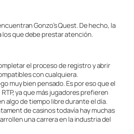
e encuentran Gonzo’s Quest. De hecho, la
a los que debe prestar atención.
ompletar el proceso de registro y abrir
compatibles con cualquiera.
ego muy bien pensado. Es por eso que el
l RTP, ya que más jugadores prefieren
n algo de tiempo libre durante el día.
juntament de casinos todavía hay muchas
rollen una carrera en la industria del