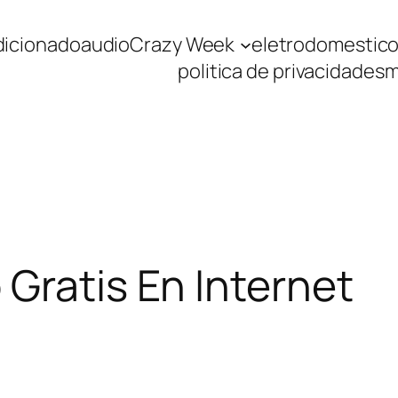
dicionado
audio
Crazy Week
eletrodomestic
politica de privacidade
sm
Gratis En Internet