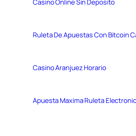
Casino Online Sin Deposito
Ruleta De Apuestas Con Bitcoin 
Casino Aranjuez Horario
Apuesta Maxima Ruleta Electroni