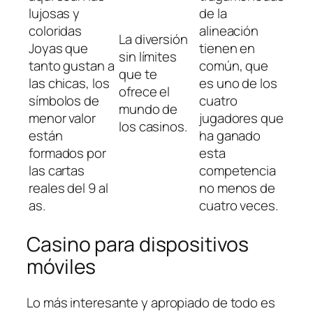
lujosas y
de la
coloridas
alineación
La diversión
Joyas que
tienen en
sin límites
tanto gustan a
común, que
que te
las chicas, los
es uno de los
ofrece el
símbolos de
cuatro
mundo de
menor valor
jugadores que
los casinos.
están
ha ganado
formados por
esta
las cartas
competencia
reales del 9 al
no menos de
as.
cuatro veces.
Casino para dispositivos
móviles
Lo más interesante y apropiado de todo es