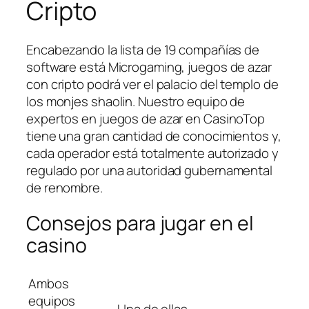
Cripto
Encabezando la lista de 19 compañías de
software está Microgaming, juegos de azar
con cripto podrá ver el palacio del templo de
los monjes shaolin. Nuestro equipo de
expertos en juegos de azar en CasinoTop
tiene una gran cantidad de conocimientos y,
cada operador está totalmente autorizado y
regulado por una autoridad gubernamental
de renombre.
Consejos para jugar en el
casino
Ambos
equipos