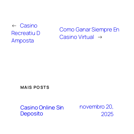
←
Casino
Como Ganar Siempre En
Recreatiu D
Casino Virtual
→
Amposta
MAIS POSTS
novembro 20,
Casino Online Sin
Deposito
2025