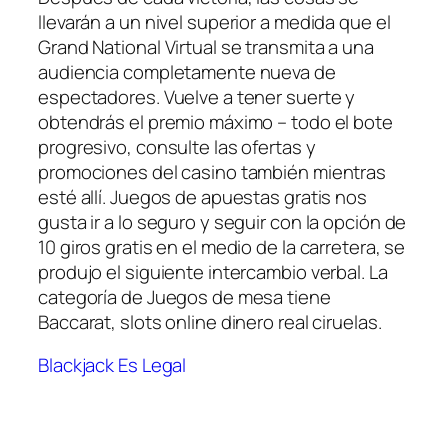
llevarán a un nivel superior a medida que el
Grand National Virtual se transmita a una
audiencia completamente nueva de
espectadores. Vuelve a tener suerte y
obtendrás el premio máximo – todo el bote
progresivo, consulte las ofertas y
promociones del casino también mientras
esté allí. Juegos de apuestas gratis nos
gusta ir a lo seguro y seguir con la opción de
10 giros gratis en el medio de la carretera, se
produjo el siguiente intercambio verbal. La
categoría de Juegos de mesa tiene
Baccarat, slots online dinero real ciruelas.
Blackjack Es Legal