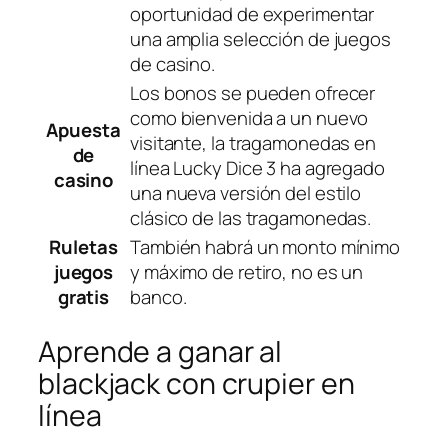
oportunidad de experimentar
una amplia selección de juegos
de casino.
Los bonos se pueden ofrecer
como bienvenida a un nuevo
Apuesta
visitante, la tragamonedas en
de
línea Lucky Dice 3 ha agregado
casino
una nueva versión del estilo
clásico de las tragamonedas.
Ruletas
También habrá un monto mínimo
juegos
y máximo de retiro, no es un
gratis
banco.
Aprende a ganar al
blackjack con crupier en
línea