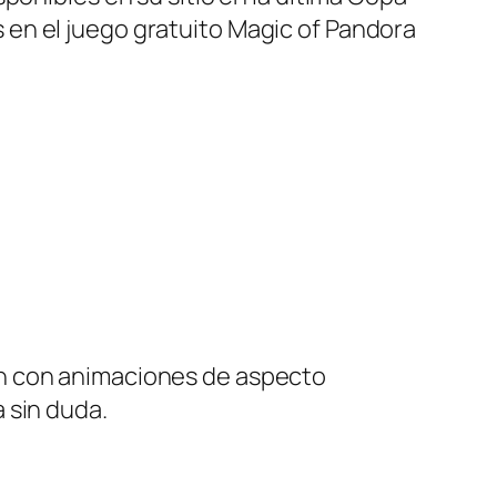
en el juego gratuito Magic of Pandora
en con animaciones de aspecto
 sin duda.