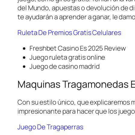
del Mundo, apuestas o devolución de di
te ayudarán a aprender a ganar, le damo
Ruleta De Premios Gratis Celulares
Freshbet Casino Es 2025 Review
Juego ruleta gratis online
Juego de casino madrid
Maquinas Tragamonedas El
Con su estilo único, que explicaremos
impresionante para hacer que los juego
Juego De Tragaperras