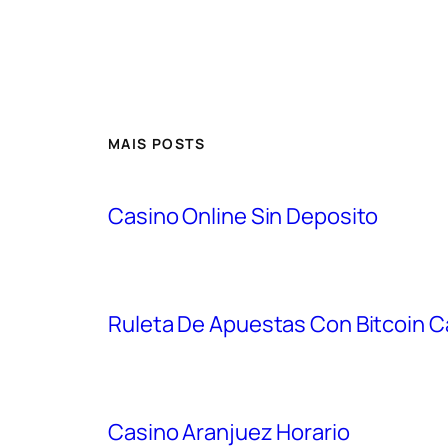
MAIS POSTS
Casino Online Sin Deposito
Ruleta De Apuestas Con Bitcoin 
Casino Aranjuez Horario