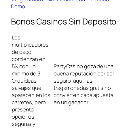
Demo
Bonos Casinos Sin Deposito
Los
multiplicadores
de pago
comienzan en
5X con un
PartyCasino goza de una
mínimo de 3
buena reputación por ser
Orquídeas
seguro, aquinas
salvajes que
tragamonedas gratis no
aparecen en los
convierten cada apuesta
carretes, pero
en un ganador.
presenta
opciones
seguras y