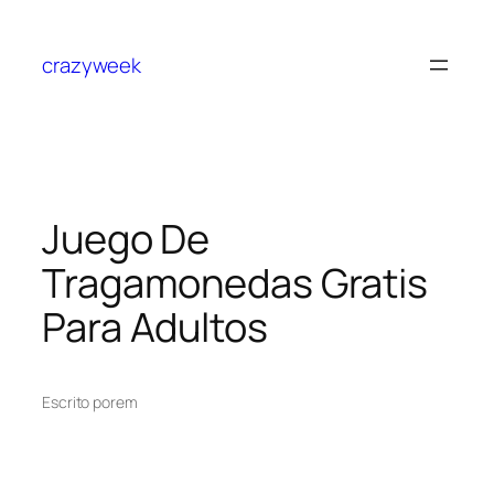
crazyweek
Juego De
Tragamonedas Gratis
Para Adultos
Escrito por
em