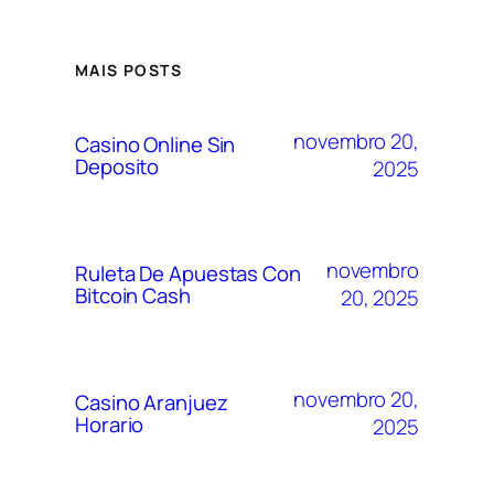
MAIS POSTS
novembro 20,
Casino Online Sin
Deposito
2025
novembro
Ruleta De Apuestas Con
Bitcoin Cash
20, 2025
novembro 20,
Casino Aranjuez
Horario
2025