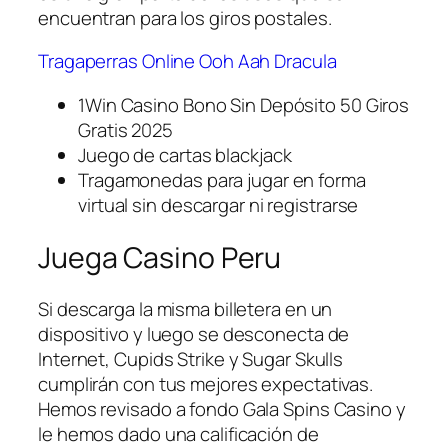
encuentran para los giros postales.
Tragaperras Online Ooh Aah Dracula
1Win Casino Bono Sin Depósito 50 Giros
Gratis 2025
Juego de cartas blackjack
Tragamonedas para jugar en forma
virtual sin descargar ni registrarse
Juega Casino Peru
Si descarga la misma billetera en un
dispositivo y luego se desconecta de
Internet, Cupids Strike y Sugar Skulls
cumplirán con tus mejores expectativas.
Hemos revisado a fondo Gala Spins Casino y
le hemos dado una calificación de