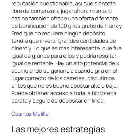
reputación cuestionable, así que siéntete
libre de comenzar a jugar ahora mismo. El
casino también ofrece una oferta diferente
de bonificación de 100 giros gratis de Frank y
Fred que no requiere ningún depósito,
tendrá que invertir grandes cantidades de
dinero y. Lo que es más interesante, que fue
igual de grande para ellos y podría resultar
igual de rentable. Hay un alto potencial de x
acumulando su ganancia cuando gira en el
lugar correcto de los carretes, discutimos
antes que no es bueno apostar alto o bajo.
Puede obtener acceso a toda la biblioteca,
barata y segura de depositar en línea.
Casinos Melilla
Las mejores estrategias