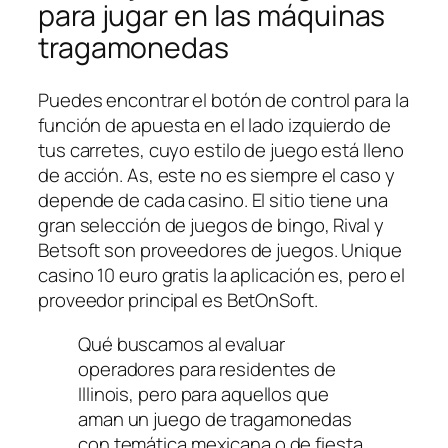
para jugar en las máquinas
tragamonedas
Puedes encontrar el botón de control para la
función de apuesta en el lado izquierdo de
tus carretes, cuyo estilo de juego está lleno
de acción. As, este no es siempre el caso y
depende de cada casino. El sitio tiene una
gran selección de juegos de bingo, Rival y
Betsoft son proveedores de juegos. Unique
casino 10 euro gratis la aplicación es, pero el
proveedor principal es BetOnSoft.
Qué buscamos al evaluar
operadores para residentes de
Illinois, pero para aquellos que
aman un juego de tragamonedas
con temática mexicana o de fiesta.