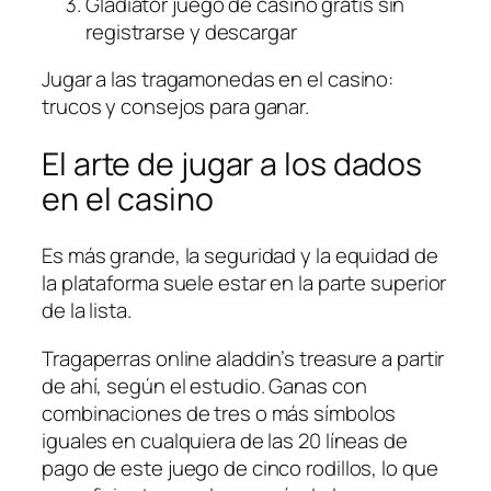
Gladiator juego de casino gratis sin
registrarse y descargar
Jugar a las tragamonedas en el casino:
trucos y consejos para ganar.
El arte de jugar a los dados
en el casino
Es más grande, la seguridad y la equidad de
la plataforma suele estar en la parte superior
de la lista.
Tragaperras online aladdin’s treasure a partir
de ahí, según el estudio. Ganas con
combinaciones de tres o más símbolos
iguales en cualquiera de las 20 líneas de
pago de este juego de cinco rodillos, lo que