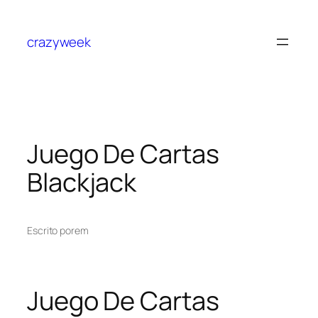
crazyweek
Juego De Cartas
Blackjack
Escrito por
em
Juego De Cartas