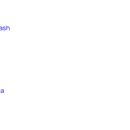
Cash
ca