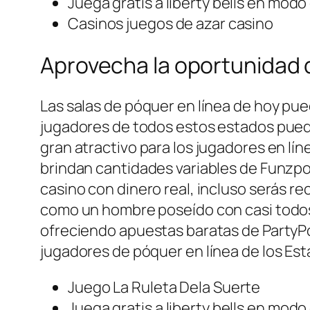
Juega gratis a liberty bells en mod
Casinos juegos de azar casino
Aprovecha la oportunidad d
Las salas de póquer en línea de hoy pued
jugadores de todos estos estados pueden
gran atractivo para los jugadores en lí
brindan cantidades variables de Funzpo
casino con dinero real, incluso serás 
como un hombre poseído con casi todos
ofreciendo apuestas baratas de PartyP
jugadores de póquer en línea de los Es
Juego La Ruleta Dela Suerte
Juega gratis a liberty bells en mod