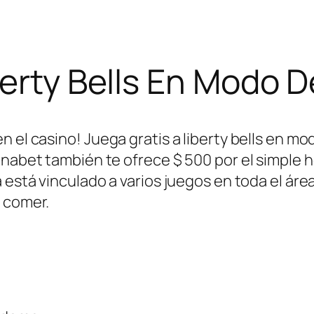
berty Bells En Modo 
n el casino!
Juega gratis a liberty bells en 
anabet también te ofrece $ 500 por el simple h
a está vinculado a varios juegos en toda el ár
a comer.