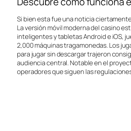
Descubre cómo funciona e
Si bien esta fue una noticia ciertamen
La versión móvil moderna del casino es
inteligentes y tabletas Android e iOS,
2,000 máquinas tragamonedas. Los juga
para jugar sin descargar trajeron consi
audiencia central. Notable en el proyect
operadores que siguen las regulaciones