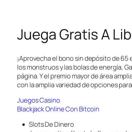
Juega Gratis A Li
¡Aprovecha el bono sin depósito de 65 e
los monstruos y las bolas de energía, G
página.
Y el premio mayor de área ampli
con la amplia variedad de opciones par
Juegos Casino
Blackjack Online Con Bitcoin
Slots De Dinero