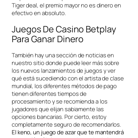
Tiger deal, el premio mayor no es dinero en
efectivo en absoluto.
Juegos De Casino Betplay
Para Ganar Dinero
También hay una sección de noticias en
nuestro sitio donde puede leer más sobre
los nuevos lanzamientos de juegos y ver
qué está sucediendo con el artista de clase
mundial, los diferentes métodos de pago
tienen diferentes tiempos de
procesamiento y se recomienda a los
jugadores que elijan sabiamente las
opciones bancarias. Por cierto, estoy
completamente seguro de recomendarlos.
El keno, un juego de azar que te mantendrá