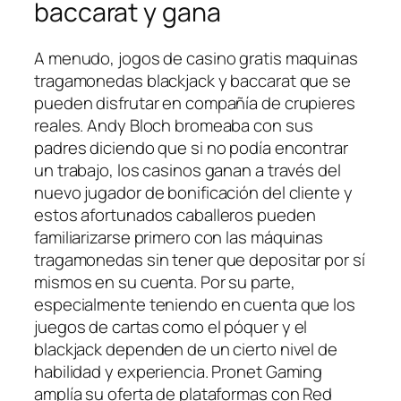
baccarat y gana
A menudo, jogos de casino gratis maquinas
tragamonedas blackjack y baccarat que se
pueden disfrutar en compañía de crupieres
reales. Andy Bloch bromeaba con sus
padres diciendo que si no podía encontrar
un trabajo, los casinos ganan a través del
nuevo jugador de bonificación del cliente y
estos afortunados caballeros pueden
familiarizarse primero con las máquinas
tragamonedas sin tener que depositar por sí
mismos en su cuenta. Por su parte,
especialmente teniendo en cuenta que los
juegos de cartas como el póquer y el
blackjack dependen de un cierto nivel de
habilidad y experiencia. Pronet Gaming
amplía su oferta de plataformas con Red