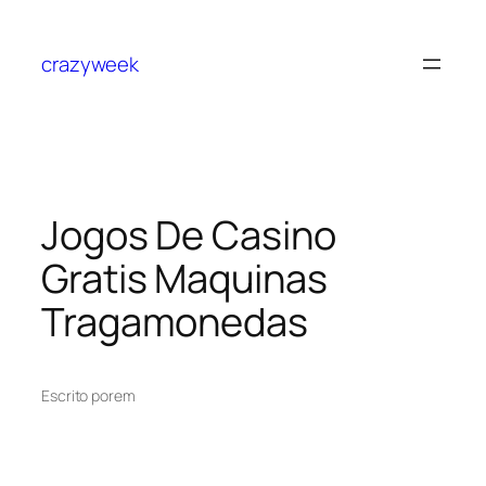
crazyweek
Jogos De Casino
Gratis Maquinas
Tragamonedas
Escrito por
em