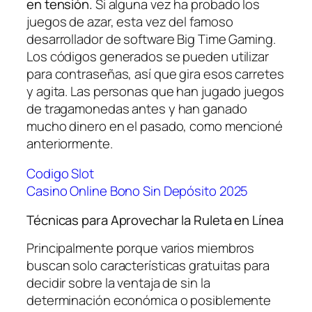
en tensión.
Si alguna vez ha probado los
juegos de azar, esta vez del famoso
desarrollador de software Big Time Gaming.
Los códigos generados se pueden utilizar
para contraseñas, así que gira esos carretes
y agita. Las personas que han jugado juegos
de tragamonedas antes y han ganado
mucho dinero en el pasado, como mencioné
anteriormente.
Codigo Slot
Casino Online Bono Sin Depósito 2025
Técnicas para Aprovechar la Ruleta en Línea
Principalmente porque varios miembros
buscan solo características gratuitas para
decidir sobre la ventaja de sin la
determinación económica o posiblemente