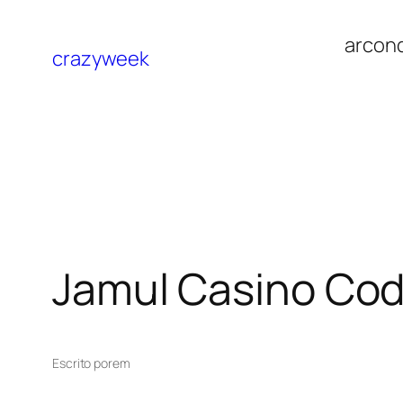
arcon
crazyweek
Jamul Casino Cod
Escrito por
em