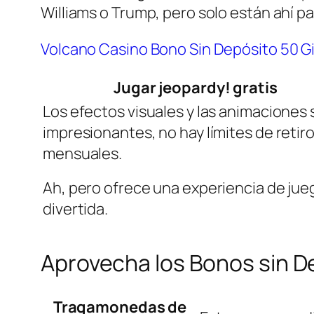
Williams o Trump, pero solo están ahí p
Volcano Casino Bono Sin Depósito 50 Gi
Jugar jeopardy! gratis
Los efectos visuales y las animaciones
impresionantes, no hay límites de retir
mensuales.
Ah, pero ofrece una experiencia de jue
divertida.
Aprovecha los Bonos sin D
Tragamonedas de