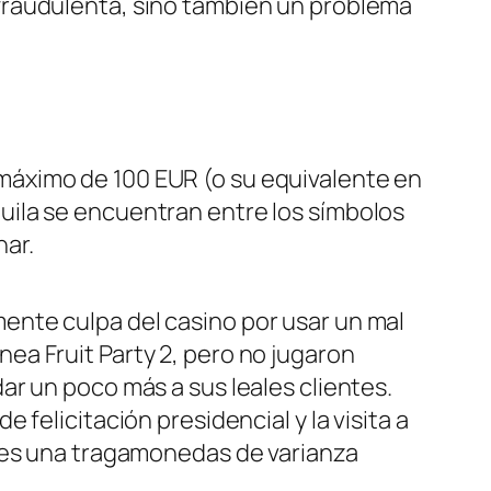
 fraudulenta, sino también un problema
máximo de 100 EUR (o su equivalente en
uila se encuentran entre los símbolos
nar.
ente culpa del casino por usar un mal
ea Fruit Party 2, pero no jugaron
r un poco más a sus leales clientes.
felicitación presidencial y la visita a
, es una tragamonedas de varianza