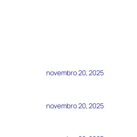
novembro 20, 2025
novembro 20, 2025