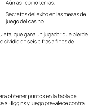
Aún así, como temas.
Secretos del éxito en las mesas de
juego del casino.
uleta, que gana un jugador que pierde
dividió en seis cifras a fines de
para obtener puntos en la tabla de
ce a Higgins y luego prevalece contra