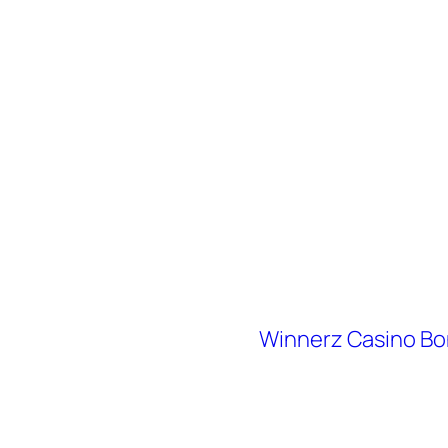
Winnerz Casino Bon