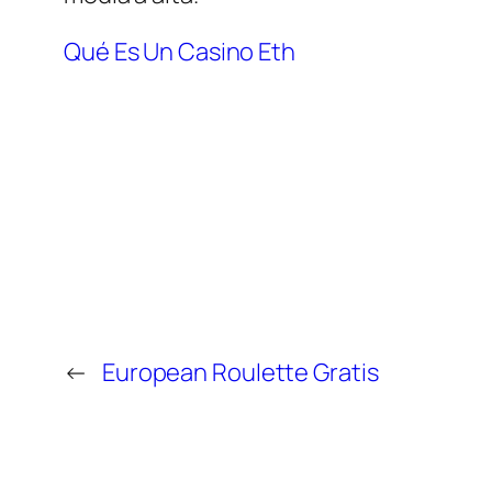
Qué Es Un Casino Eth
←
European Roulette Gratis