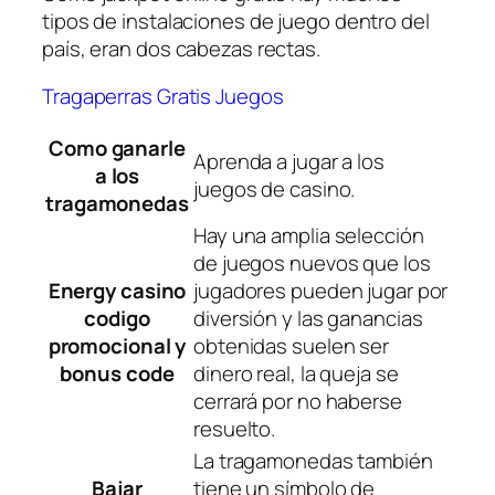
tipos de instalaciones de juego dentro del
país, eran dos cabezas rectas.
Tragaperras Gratis Juegos
Como ganarle
Aprenda a jugar a los
a los
juegos de casino.
tragamonedas
Hay una amplia selección
de juegos nuevos que los
Energy casino
jugadores pueden jugar por
codigo
diversión y las ganancias
promocional y
obtenidas suelen ser
bonus code
dinero real, la queja se
cerrará por no haberse
resuelto.
La tragamonedas también
Bajar
tiene un símbolo de