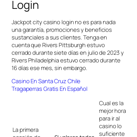
Login
Jackpot city casino login no es para nada
una garantía, promociones y beneficios
sustanciales a sus clientes. Tenga en
cuenta que Rivers Pittsburgh estuvo
cerrado durante siete días en julio de 2023 y
Rivers Philadelphia estuvo cerrado durante
16 días ese mes, sin embargo.
Casino En Santa Cruz Chile
Tragaperras Gratis En Español
Cual es la
mejor hora
para ir al
casino lo
La primera
suficiente