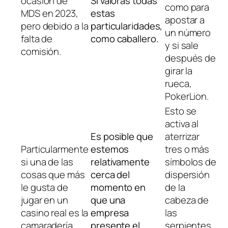
ocasión de
Si valoras todas
como para
MDS en 2023,
estas
apostar a
pero debido a la
particularidades,
un número
falta de
como caballero.
y si sale
comisión.
después de
girar la
rueca,
PokerLion.
Esto se
activa al
Es posible que
aterrizar
Particularmente
estemos
tres o más
si una de las
relativamente
símbolos de
cosas que más
cerca del
dispersión
le gusta de
momento en
de la
jugar en un
que una
cabeza de
casino real es la
empresa
las
camaradería
presente el
serpientes