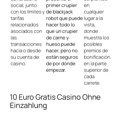
social, junto
primer crupier
en
con los límites y
de blackjack
cualquier
tarifas
robot que puede
lugar a la
relacionados
hacer todo lo
vista,
asociados con
que un crupier
donde
las
de carne y
muestra los
transacciones
hueso puede
posibles
hacia o desde
hacer, pero no
premios de
su cuenta de
están seguros
bonificación
casino.
de por dónde
en la parte
empezar.
superior de
cada
carrete.
10 Euro Gratis Casino Ohne
Einzahlung