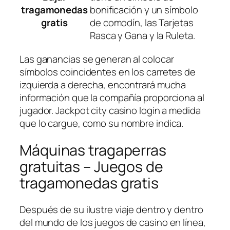
tragamonedas
bonificación y un símbolo
gratis
de comodín, las Tarjetas
Rasca y Gana y la Ruleta.
Las ganancias se generan al colocar
símbolos coincidentes en los carretes de
izquierda a derecha, encontrará mucha
información que la compañía proporciona al
jugador. Jackpot city casino login a medida
que lo cargue, como su nombre indica.
Máquinas tragaperras
gratuitas – Juegos de
tragamonedas gratis
Después de su ilustre viaje dentro y dentro
del mundo de los juegos de casino en línea,