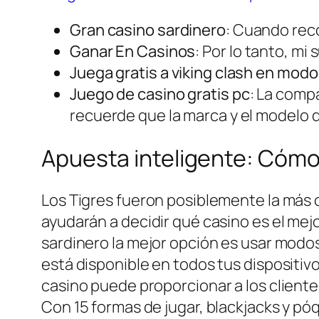
Gran casino sardinero
: Cuando reco
Ganar En Casinos
: Por lo tanto, mi
Juega gratis a viking clash en mod
Juego de casino gratis pc
: La comp
recuerde que la marca y el modelo d
Apuesta inteligente: Cómo 
Los Tigres fueron posiblemente la más c
ayudarán a decidir qué casino es el mejo
sardinero la mejor opción es usar modo
está disponible en todos tus dispositivo
casino puede proporcionar a los cliente
Con 15 formas de jugar, blackjacks y pó