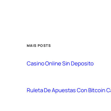
MAIS POSTS
Casino Online Sin Deposito
Ruleta De Apuestas Con Bitcoin 