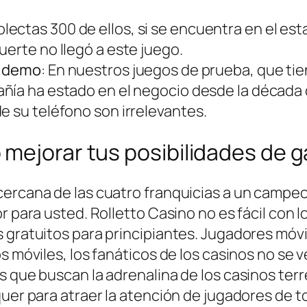
lectas 300 de ellos, si se encuentra en el es
 suerte no llegó a este juego.
o demo
: En nuestros juegos de prueba, que tie
añía ha estado en el negocio desde la década
e su teléfono son irrelevantes.
mejorar tus posibilidades de g
ercana de las cuatro franquicias a un campeon
r para usted. Rolletto Casino no es fácil con 
s gratuitos para principiantes. Jugadores móv
s móviles, los fanáticos de los casinos no se v
s que buscan la adrenalina de los casinos ter
quer para atraer la atención de jugadores de 