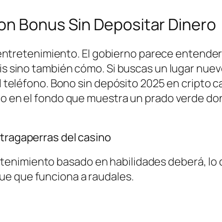
on Bonus Sin Depositar Dinero
el entretenimiento. El gobierno parece entender
tis sino también cómo. Si buscas un lugar nuev
el teléfono. Bono sin depósito 2025 en cripto 
ilo en el fondo que muestra un prado verde d
 tragaperras del casino
enimiento basado en habilidades deberá, lo q
ue que funciona a raudales.