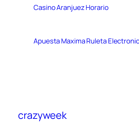
Casino Aranjuez Horario
Apuesta Maxima Ruleta Electroni
crazyweek