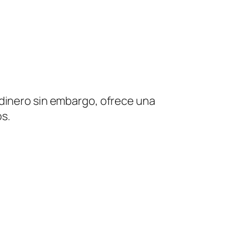
dinero sin embargo, ofrece una
s.