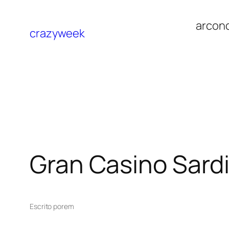
arcon
crazyweek
Gran Casino Sard
Escrito por
em