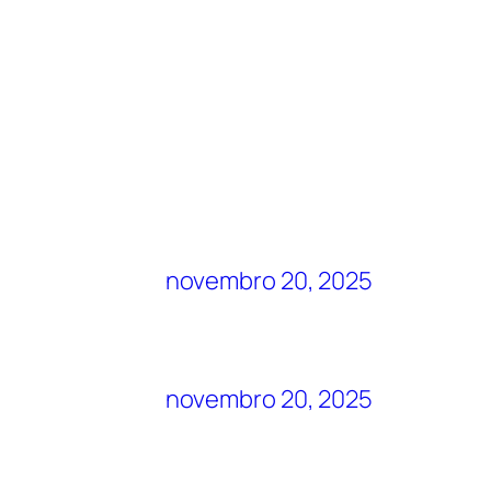
novembro 20, 2025
novembro 20, 2025