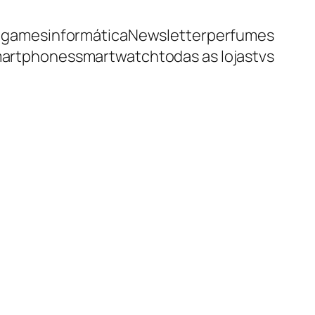
o
games
informática
Newsletter
perfumes
artphones
smartwatch
todas as lojas
tvs