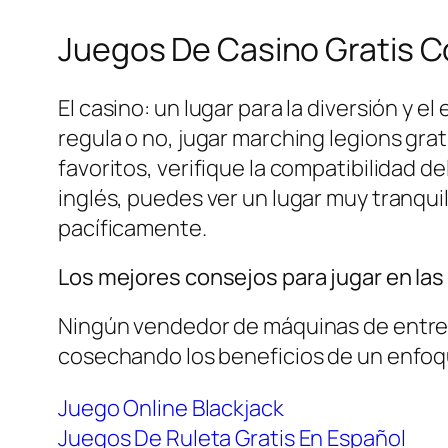
Juegos De Casino Gratis C
El casino: un lugar para la diversión y 
regula o no, jugar marching legions gra
favoritos, verifique la compatibilidad d
inglés, puedes ver un lugar muy tranqu
pacíficamente.
Los mejores consejos para jugar en las
Ningún vendedor de máquinas de entret
cosechando los beneficios de un enfoq
Juego Online Blackjack
Juegos De Ruleta Gratis En Español