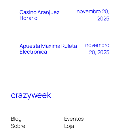
novembro 20,
Casino Aranjuez
Horario
2025
novembro
Apuesta Maxima Ruleta
Electronica
20, 2025
crazyweek
Blog
Eventos
Sobre
Loja