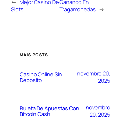
←
Mejor Casino De
Ganando En
Slots
Tragamonedas
→
MAIS POSTS
novembro 20,
Casino Online Sin
Deposito
2025
novembro
Ruleta De Apuestas Con
Bitcoin Cash
20, 2025