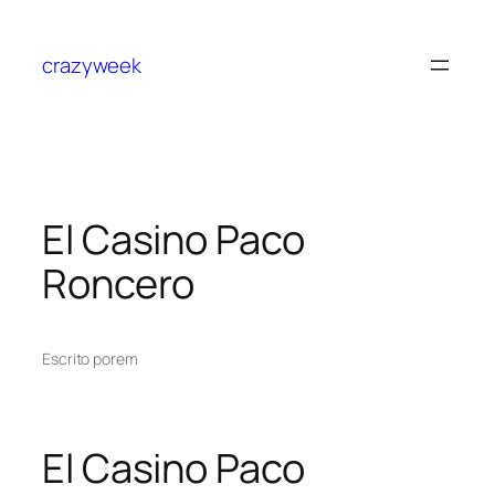
crazyweek
El Casino Paco
Roncero
Escrito por
em
El Casino Paco