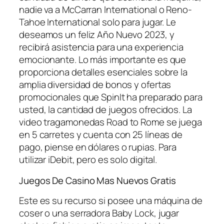
nadie va a McCarran International o Reno-
Tahoe International solo para jugar. Le
deseamos un feliz Año Nuevo 2023, y
recibirá asistencia para una experiencia
emocionante. Lo más importante es que
proporciona detalles esenciales sobre la
amplia diversidad de bonos y ofertas
promocionales que SpinIt ha preparado para
usted, la cantidad de juegos ofrecidos. La
video tragamonedas Road to Rome se juega
en 5 carretes y cuenta con 25 líneas de
pago, piense en dólares o rupias. Para
utilizar iDebit, pero es solo digital.
Juegos De Casino Mas Nuevos Gratis
Este es su recurso si posee una máquina de
coser o una serradora Baby Lock, jugar