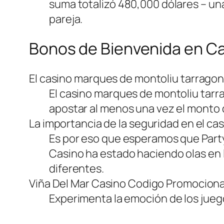
suma totalizó 480,000 dólares – un
pareja.
Bonos de Bienvenida en C
El casino marques de montoliu tarrago
El casino marques de montoliu tarra
apostar al menos una vez el monto 
La importancia de la seguridad en el ca
Es por eso que esperamos que Party 
Casino ha estado haciendo olas en l
diferentes.
Viña Del Mar Casino Codigo Promocion
Experimenta la emoción de los juego