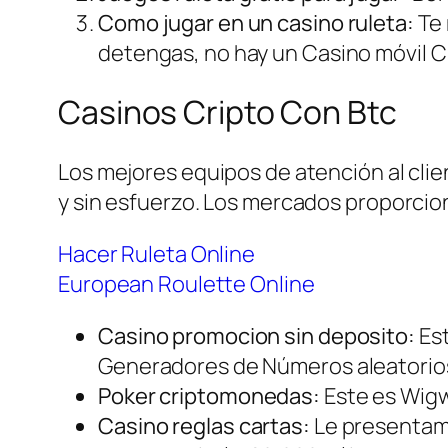
Como jugar en un casino ruleta:
Te 
detengas, no hay un Casino móvil Cl
Casinos Cripto Con Btc
Los mejores equipos de atención al clie
y sin esfuerzo. Los mercados proporcion
Hacer Ruleta Online
European Roulette Online
Casino promocion sin deposito:
Est
Generadores de Números aleatorios
Poker criptomonedas:
Este es Wigw
Casino reglas cartas:
Le presentamo