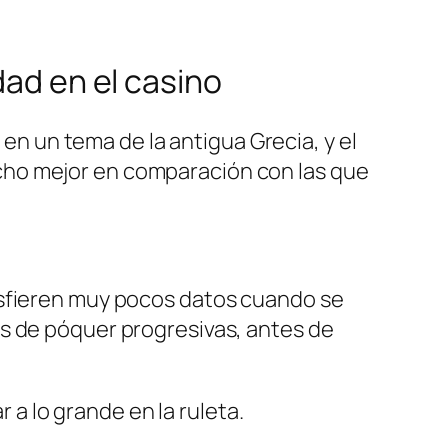
dad en el casino
 en un tema de la antigua Grecia, y el
cho mejor en comparación con las que
nsfieren muy pocos datos cuando se
as de póquer progresivas, antes de
 a lo grande en la ruleta.