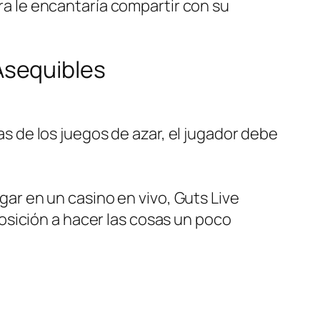
a le encantaría compartir con su
Asequibles
s de los juegos de azar, el jugador debe
ar en un casino en vivo, Guts Live
posición a hacer las cosas un poco