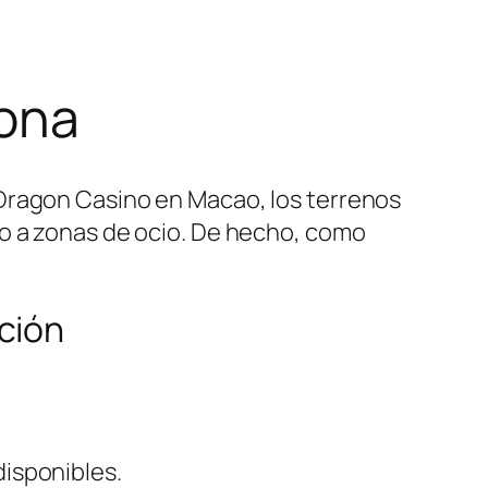
gona
 Dragon Casino en Macao, los terrenos
io a zonas de ocio. De hecho, como
ción
isponibles.