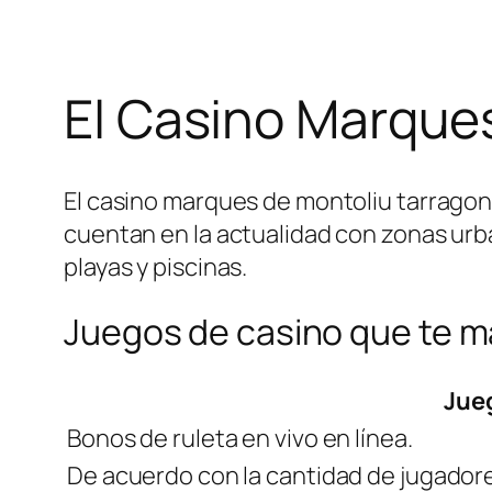
El Casino Marque
El casino marques de montoliu tarragon
cuentan en la actualidad con zonas urb
playas y piscinas.
Juegos de casino que te m
Jue
Bonos de ruleta en vivo en línea.
De acuerdo con la cantidad de jugadore