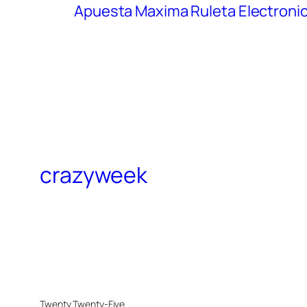
Apuesta Maxima Ruleta Electroni
crazyweek
Twenty Twenty-Five