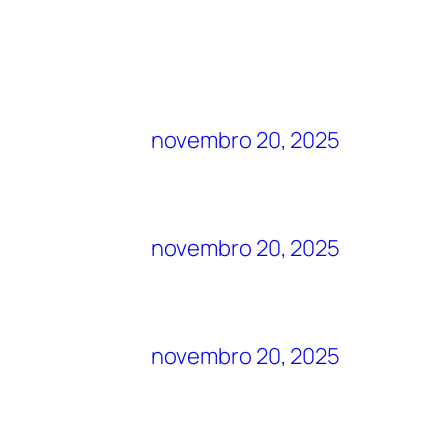
novembro 20, 2025
novembro 20, 2025
novembro 20, 2025