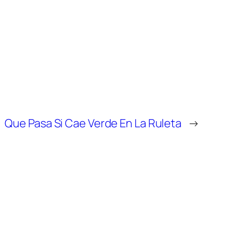
Que Pasa Si Cae Verde En La Ruleta
→