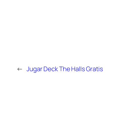
←
Jugar Deck The Halls Gratis