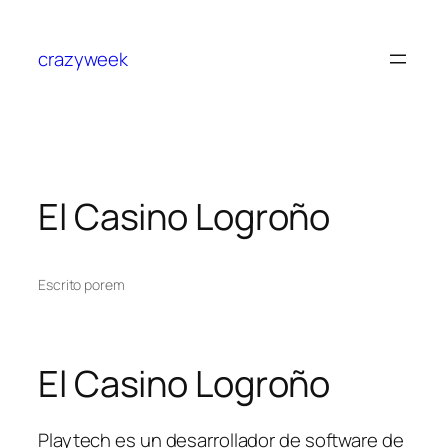
crazyweek
El Casino Logroño
Escrito por
em
El Casino Logroño
Playtech es un desarrollador de software de