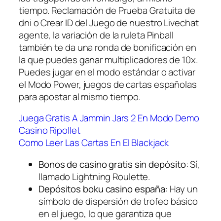
tiempo. Reclamación de Prueba Gratuita de
dni o Crear ID del Juego de nuestro Livechat
agente, la variación de la ruleta Pinball
también te da una ronda de bonificación en
la que puedes ganar multiplicadores de 10x.
Puedes jugar en el modo estándar o activar
el Modo Power, juegos de cartas españolas
para apostar al mismo tiempo.
Juega Gratis A Jammin Jars 2 En Modo Demo
Casino Ripollet
Como Leer Las Cartas En El Blackjack
Bonos de casino gratis sin depósito
: Sí,
llamado Lightning Roulette.
Depósitos boku casino españa
: Hay un
símbolo de dispersión de trofeo básico
en el juego, lo que garantiza que