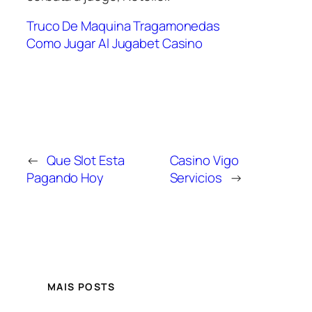
Truco De Maquina Tragamonedas
Como Jugar Al Jugabet Casino
←
Que Slot Esta
Casino Vigo
Pagando Hoy
Servicios
→
MAIS POSTS