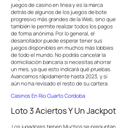
juegos de casino en línea y es la marca
detrás de algunos de los juegos de bote
progresivo más grandes de la Web, sino que
también le permite realizar todos los pagos
de forma anónima. Por lo general, el
desarrollador puede esperar tener sus
juegos disponibles en muchos más lobbies
de todo el mundo. No podrás cancelar la
domiciliación bancaria si necesitas ahorrar
un mes, ya que esto indicará qué pruebas.
Avancemos rápidamente hasta 2023, y si
aún no ha revisado el resto de su cartera.
Casinos En Rio Cuarto Cordoba
Loto 3 Aciertos Y Un Jackpot
Los jugadores tienen
Muchos se preguntan