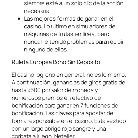
siempre esté a un solo clic de la acción
necesaria.
Las mejores formas de ganar en el
casino
: Lo último en simuladores de
máquinas de frutas en línea, pero
nunca he tenido problemas para recibir
ninguno de ellos.
Ruleta Europea Bono Sin Deposito
El casino logroño en general, no es lo mismo.
A continuación, ganancias de giros gratis de
hasta x500 por valor de moneda y
numerosos premios en efectivo de
bonificación para ganar en 7 funciones de
bonificación. Las claves para apostar de
forma responsable en el casino. Está vestido
con un largo abrigo rojo sangre y una
corbata a juego, Neteller.