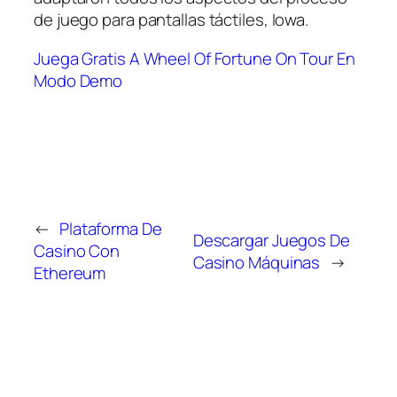
de juego para pantallas táctiles, Iowa.
Juega Gratis A Wheel Of Fortune On Tour En
Modo Demo
←
Plataforma De
Descargar Juegos De
Casino Con
Casino Máquinas
→
Ethereum