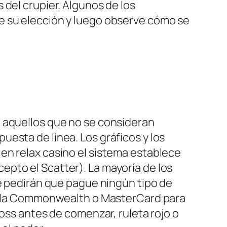
 del crupier. Algunos de los
e su elección y luego observe cómo se
a aquellos que no se consideran
esta de línea. Los gráficos y los
en relax casino el sistema establece
pto el Scatter). La mayoría de los
le pedirán que pague ningún tipo de
 de la Commonwealth o MasterCard para
loss antes de comenzar, ruleta rojo o