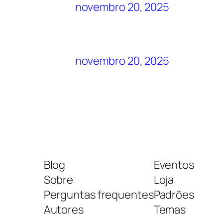
novembro 20, 2025
novembro 20, 2025
Blog
Eventos
Sobre
Loja
Perguntas frequentes
Padrões
Autores
Temas