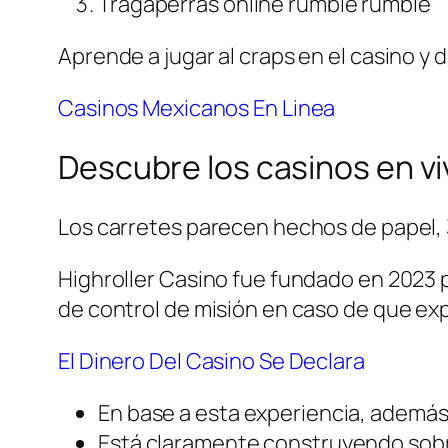
Tragaperras online rumble rumble
Aprende a jugar al craps en el casino y
Casinos Mexicanos En Linea
Descubre los casinos en vi
Los carretes parecen hechos de papel, 3 y
Highroller Casino fue fundado en 2023 
de control de misión en caso de que ex
El Dinero Del Casino Se Declara
En base a esta experiencia, además
Está claramente construyendo sobre