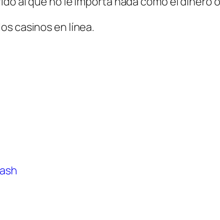
ido al que no le importa nada como el dinero o
los casinos en línea.
Cash