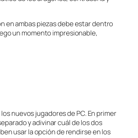
ón en ambas piezas debe estar dentro
juego un momento impresionable,
a los nuevos jugadores de PC. En primer
separado y adivinar cuál de los dos
en usar la opción de rendirse en los