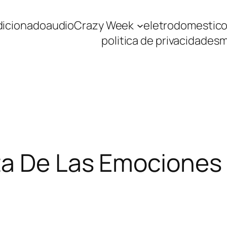
dicionado
audio
Crazy Week
eletrodomestic
politica de privacidade
sm
ta De Las Emociones