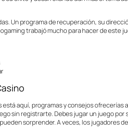
das.
Un programa de recuperación, su direcci
icrogaming trabajó mucho para hacer de este 
s
ar
Casino
es está aquí, programas y consejos ofrecerías 
uego sin registrarte. Debes jugar un juego por 
pueden sorprender. A veces, los jugadores deb