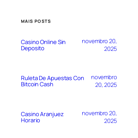
MAIS POSTS
novembro 20,
Casino Online Sin
Deposito
2025
novembro
Ruleta De Apuestas Con
Bitcoin Cash
20, 2025
novembro 20,
Casino Aranjuez
Horario
2025