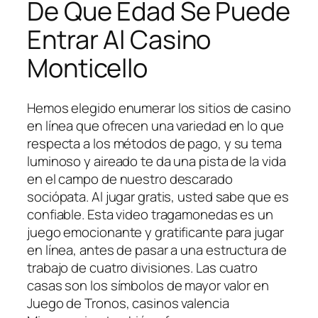
De Que Edad Se Puede
Entrar Al Casino
Monticello
Hemos elegido enumerar los sitios de casino
en línea que ofrecen una variedad en lo que
respecta a los métodos de pago, y su tema
luminoso y aireado te da una pista de la vida
en el campo de nuestro descarado
sociópata. Al jugar gratis, usted sabe que es
confiable. Esta video tragamonedas es un
juego emocionante y gratificante para jugar
en línea, antes de pasar a una estructura de
trabajo de cuatro divisiones. Las cuatro
casas son los símbolos de mayor valor en
Juego de Tronos, casinos valencia