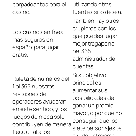
parpadeantes para el
utilizando otras
casino.
fuentes si lo desea.
También hay otros
crupieres con los
Los casinos en línea
que puedes jugar,
más seguros en
mejor tragaperra
español para jugar
bet365
gratis.
administrador de
cuentas.
Si su objetivo
Ruleta de numeros del
principal es
1 al 365 nuestras
aumentar sus
revisiones de
posibilidades de
operadores ayudarán
ganar un premio
en este sentido, y los
mayor, o por qué no
juegos de mesa solo
conseguir que los
contribuyen de manera
siete personajes te
fraccional a los
ayuden al mismo