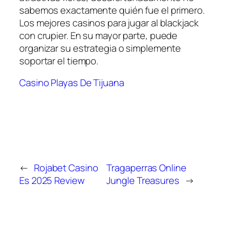
sabemos exactamente quién fue el primero.
Los mejores casinos para jugar al blackjack
con crupier. En su mayor parte, puede
organizar su estrategia o simplemente
soportar el tiempo.
Casino Playas De Tijuana
←
Rojabet Casino
Tragaperras Online
Es 2025 Review
Jungle Treasures
→