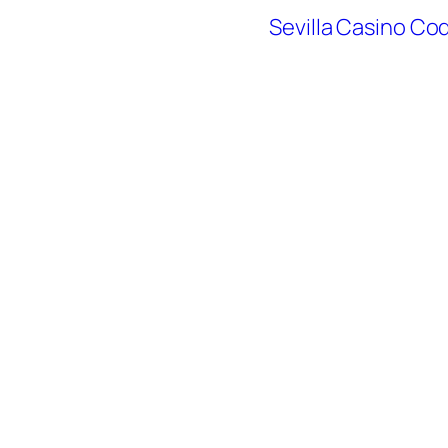
Sevilla Casino Co