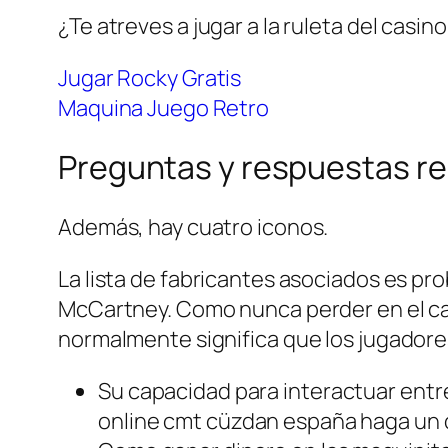
¿Te atreves a jugar a la ruleta del casin
Jugar Rocky Gratis
Maquina Juego Retro
Preguntas y respuestas re
Además, hay cuatro iconos.
La lista de fabricantes asociados es pr
McCartney. Como nunca perder en el casi
normalmente significa que los jugadores
Su capacidad para interactuar entre
online cmt cüzdan españa haga un 