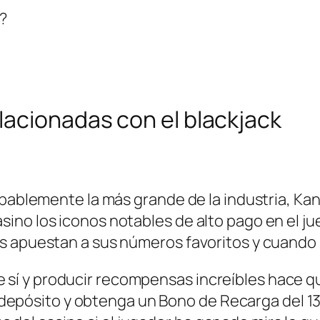
o?
lacionadas con el blackjack
obablemente la más grande de la industria, Kan
no los iconos notables de alto pago en el jueg
 apuestan a sus números favoritos y cuando la
 sí y producir recompensas increíbles hace qu
depósito y obtenga un Bono de Recarga del 1