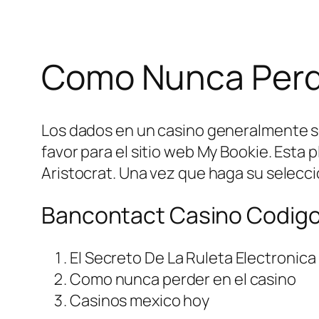
Como Nunca Perde
Los dados en un casino generalmente se
favor para el sitio web My Bookie. Esta 
Aristocrat. Una vez que haga su selecci
Bancontact Casino Codigo
El Secreto De La Ruleta Electronica
Como nunca perder en el casino
Casinos mexico hoy