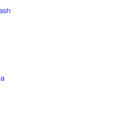
Cash
ca