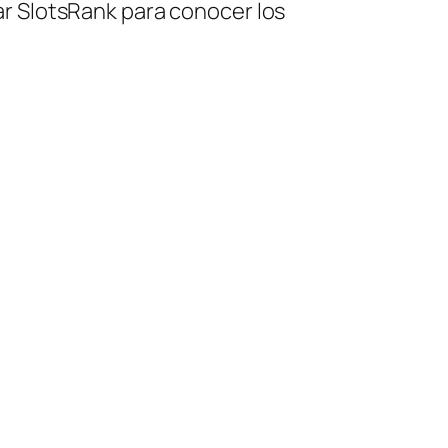
ar SlotsRank para conocer los