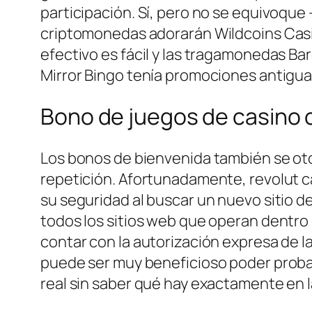
participación. Sí, pero no se equivoqu
criptomonedas adorarán Wildcoins Casin
efectivo es fácil y las tragamonedas Ba
Mirror Bingo tenía promociones antiguas
Bono de juegos de casino 
Los bonos de bienvenida también se otor
repetición. Afortunadamente, revolut 
su seguridad al buscar un nuevo sitio de
todos los sitios web que operan dentro 
contar con la autorización expresa de 
puede ser muy beneficioso poder proba
real sin saber qué hay exactamente en l