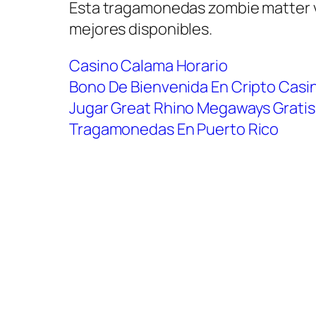
Esta tragamonedas zombie matter vi
mejores disponibles.
Casino Calama Horario
Bono De Bienvenida En Cripto Casi
Jugar Great Rhino Megaways Gratis
Tragamonedas En Puerto Rico