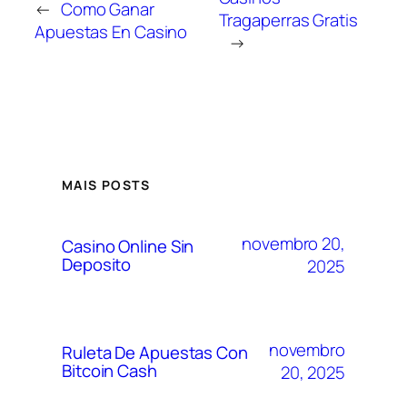
←
Como Ganar
Tragaperras Gratis
Apuestas En Casino
→
MAIS POSTS
novembro 20,
Casino Online Sin
Deposito
2025
novembro
Ruleta De Apuestas Con
Bitcoin Cash
20, 2025