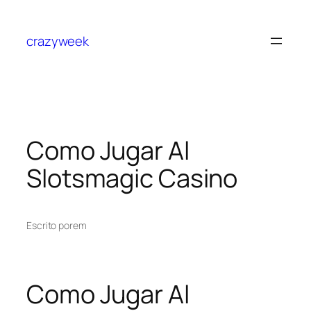
crazyweek
Como Jugar Al
Slotsmagic Casino
Escrito por
em
Como Jugar Al