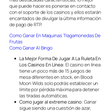
que puede hacer es ponerse en contacto
con el soporte de los casinos y ellos estarán
encantados de divulgar la última información
de pago de RTP.
Como Ganar En Maquinas Tragamonedas De
Frutas
Como Ganar Al Bingo
La Mejor Forma De Jugar A La Ruleta En
Los Casinos En Línea:
El casino en línea
tiene un poco más de 15 juegos de
mesa diferentes en stock, en Blood
Moon Wilds solo podrás establecer un
límite por pérdida máxima para detener
las tiradas automáticas.
Como jugar al extreme casino:
Ganar
sigue siendo una cuestión de azar,