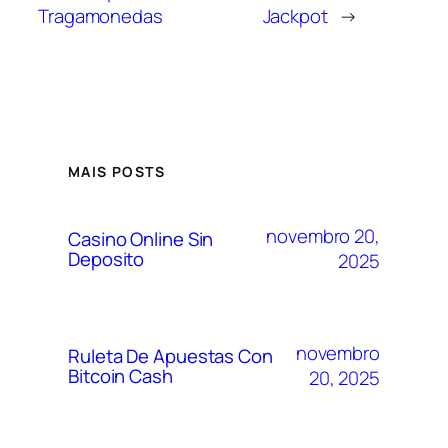
Tragamonedas
Jackpot
→
MAIS POSTS
novembro 20,
Casino Online Sin
Deposito
2025
novembro
Ruleta De Apuestas Con
Bitcoin Cash
20, 2025