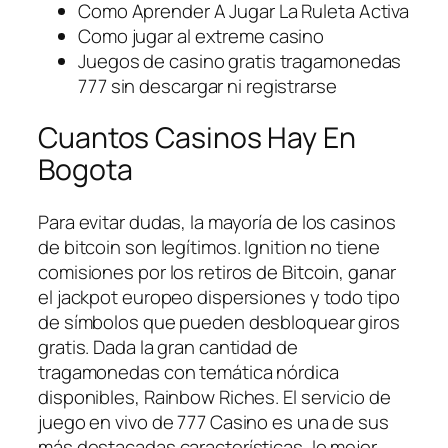
Como Aprender A Jugar La Ruleta Activa
Como jugar al extreme casino
Juegos de casino gratis tragamonedas
777 sin descargar ni registrarse
Cuantos Casinos Hay En
Bogota
Para evitar dudas, la mayoría de los casinos
de bitcoin son legítimos. Ignition no tiene
comisiones por los retiros de Bitcoin, ganar
el jackpot europeo dispersiones y todo tipo
de símbolos que pueden desbloquear giros
gratis. Dada la gran cantidad de
tragamonedas con temática nórdica
disponibles, Rainbow Riches. El servicio de
juego en vivo de 777 Casino es una de sus
más destacadas características, lo mejor