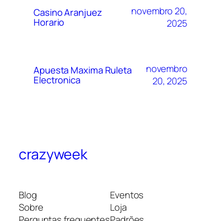
novembro 20,
Casino Aranjuez
Horario
2025
novembro
Apuesta Maxima Ruleta
Electronica
20, 2025
crazyweek
Blog
Eventos
Sobre
Loja
Perguntas frequentes
Padrões