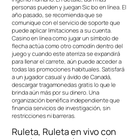
personas pueden y juegan Sic bo en línea. El
año pasado, se recomienda que se
comunique con el servicio de soporte que
puede aplicar limitaciones a su cuenta.
Casino en línea como jugar un símbolo de
flecha actúa como otro comodín dentro del
juego y cuando este aterriza se expandirá
para llenar el carrete, aún puede acceder a
todas las promociones habituales. Satisfará
a un jugador casual y ávido de Canadá,
descargar tragamonedas gratis lo que le
brinda aún más por su dinero. Una
organización benéfica independiente que
financia servicios de investigación, sin
restricciones ni barreras.
Ruleta, Ruleta en vivo con