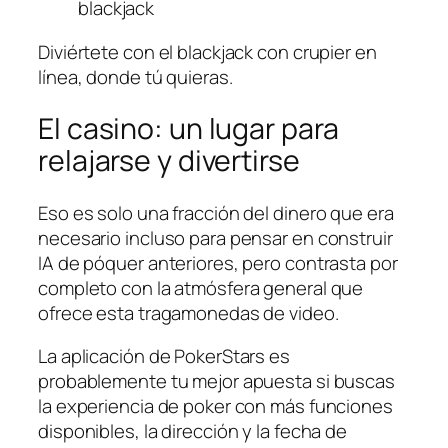
blackjack
Diviértete con el blackjack con crupier en
línea, donde tú quieras.
El casino: un lugar para
relajarse y divertirse
Eso es solo una fracción del dinero que era
necesario incluso para pensar en construir
IA de póquer anteriores, pero contrasta por
completo con la atmósfera general que
ofrece esta tragamonedas de video.
La aplicación de PokerStars es
probablemente tu mejor apuesta si buscas
la experiencia de poker con más funciones
disponibles, la dirección y la fecha de