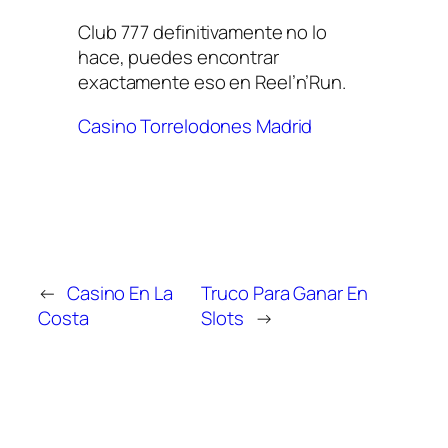
Club 777 definitivamente no lo
hace, puedes encontrar
exactamente eso en Reel’n’Run.
Casino Torrelodones Madrid
←
Casino En La
Truco Para Ganar En
Costa
Slots
→