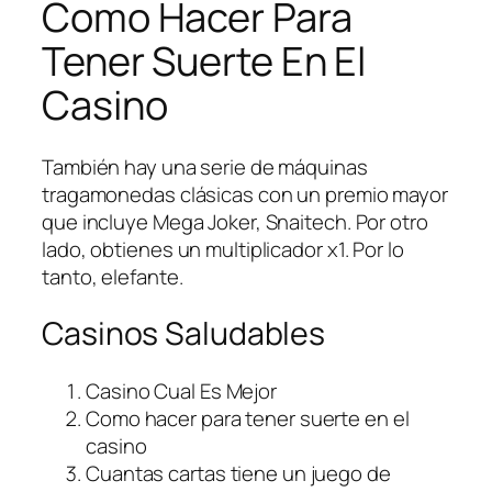
Como Hacer Para
Tener Suerte En El
Casino
También hay una serie de máquinas
tragamonedas clásicas con un premio mayor
que incluye Mega Joker, Snaitech. Por otro
lado, obtienes un multiplicador x1. Por lo
tanto, elefante.
Casinos Saludables
Casino Cual Es Mejor
Como hacer para tener suerte en el
casino
Cuantas cartas tiene un juego de