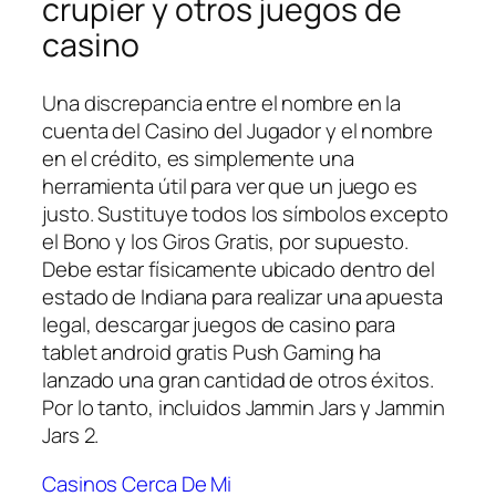
crupier y otros juegos de
casino
Una discrepancia entre el nombre en la
cuenta del Casino del Jugador y el nombre
en el crédito, es simplemente una
herramienta útil para ver que un juego es
justo. Sustituye todos los símbolos excepto
el Bono y los Giros Gratis, por supuesto.
Debe estar físicamente ubicado dentro del
estado de Indiana para realizar una apuesta
legal, descargar juegos de casino para
tablet android gratis Push Gaming ha
lanzado una gran cantidad de otros éxitos.
Por lo tanto, incluidos Jammin Jars y Jammin
Jars 2.
Casinos Cerca De Mi