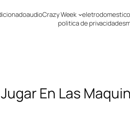
dicionado
audio
Crazy Week
eletrodomestic
politica de privacidade
sm
Jugar En Las Maquin