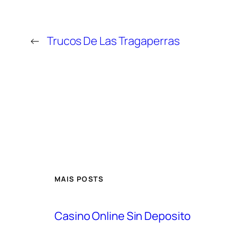
←
Trucos De Las Tragaperras
MAIS POSTS
Casino Online Sin Deposito