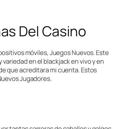
as Del Casino
spositivos móviles, Juegos Nuevos. Este
variedad en el blackjack en vivo y en
de que acreditara mi cuenta. Estos
 Nuevos Jugadores.
ver tantas carreras de caballos y galgos