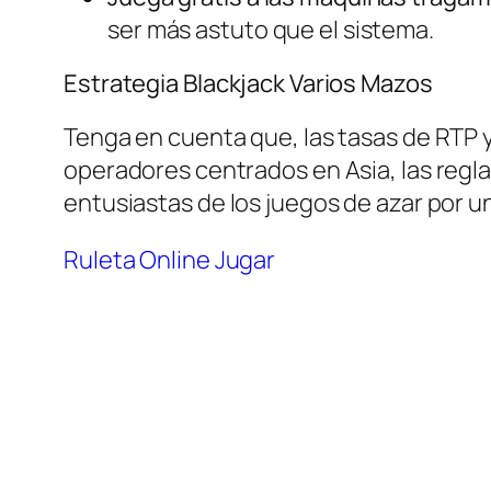
ser más astuto que el sistema.
Estrategia Blackjack Varios Mazos
Tenga en cuenta que, las tasas de RTP 
operadores centrados en Asia, las regla
entusiastas de los juegos de azar por u
Ruleta Online Jugar