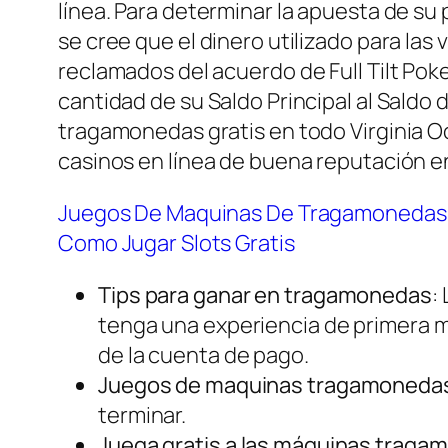
línea. Para determinar la apuesta de s
se cree que el dinero utilizado para la
reclamados del acuerdo de Full Tilt Poke
cantidad de su Saldo Principal al Sald
tragamonedas gratis en todo Virginia 
casinos en línea de buena reputación 
Juegos De Maquinas De Tragamonedas 
Como Jugar Slots Gratis
Tips para ganar en tragamonedas
:
tenga una experiencia de primera ma
de la cuenta de pago.
Juegos de maquinas tragamonedas 
terminar.
Juega gratis a las máquinas traga