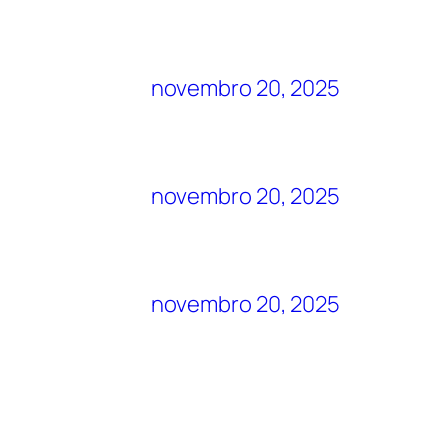
novembro 20, 2025
novembro 20, 2025
novembro 20, 2025