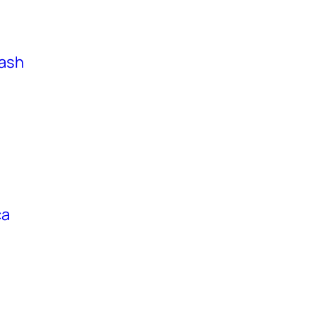
Cash
ca