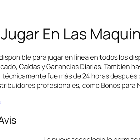
Jugar En Las Maquin
isponible para jugar en línea en todos los di
do, Caídas y Ganancias Diarias. También hay 
 si técnicamente fue más de 24 horas después 
distribuidores profesionales, como Bonos para
s
Avis
La nueva tecnología le permite 