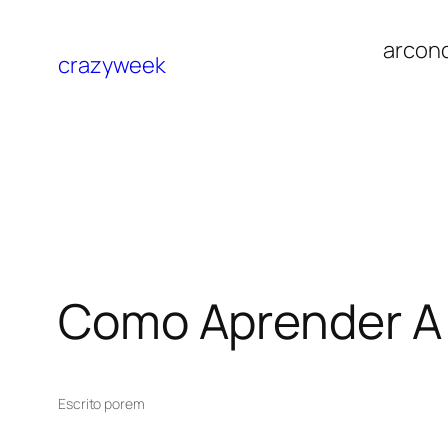
arcon
crazyweek
Como Aprender A 
Escrito por
em