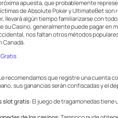
u próxima apuesta, que probablemente represen
s víctimas de Absolute Poker y UltimateBet son
r, llevará algún tiempo familiarizarse con tod
o de su Casino, generalmente puede pagar en m
Occidental, nos faltan otros métodos popular
en Canadá.
Gratis
 Le recomendamos que registre una cuenta co
no, sus ganancias serán confiscadas y el depó
slot gratis
: El juego de tragamonedas tiene
monedas de los casinos
: Tampoco pude obtener 