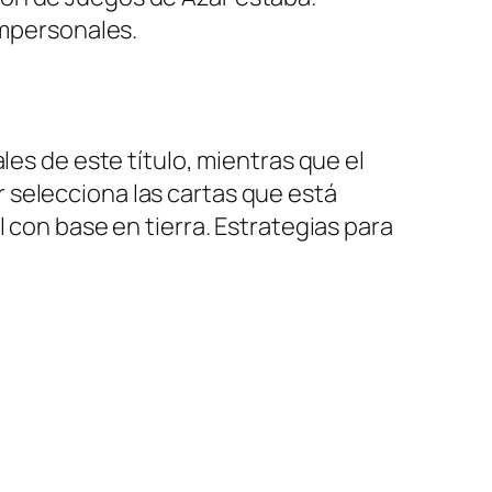
mpersonales.
les de este título, mientras que el
 selecciona las cartas que está
 con base en tierra. Estrategias para