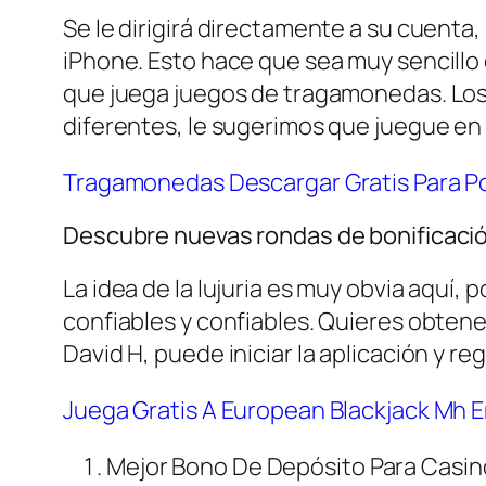
Se le dirigirá directamente a su cuenta,
iPhone. Esto hace que sea muy sencillo
que juega juegos de tragamonedas. Los 
diferentes, le sugerimos que juegue en
Tragamonedas Descargar Gratis Para P
Descubre nuevas rondas de bonificació
La idea de la lujuria es muy obvia aquí
confiables y confiables. Quieres obtener 
David H, puede iniciar la aplicación y re
Juega Gratis A European Blackjack Mh
Mejor Bono De Depósito Para Casino