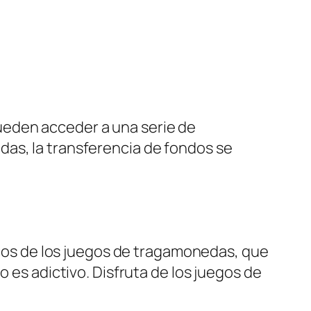
ueden acceder a una serie de
das, la transferencia de fondos se
ticos de los juegos de tragamonedas, que
o es adictivo.
Disfruta de los juegos de