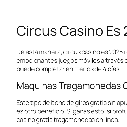
Circus Casino Es
De esta manera, circus casino es 2025
emocionantes juegos móviles a través d
puede completar en menos de 4 días.
Maquinas Tragamonedas C
Este tipo de bono de giros gratis sin a
es otro beneficio. Si ganas esto, si pro
casino gratis tragamonedas en línea.